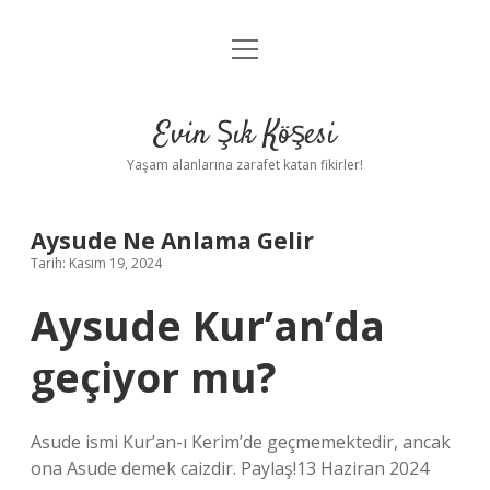
menüyü
Anasayfa
aç
Gizlilik Politikası
Evin Şık Köşesi
Yasal Uyarı
Yaşam alanlarına zarafet katan fikirler!
Hakkımızda
Aysude Ne Anlama Gelir
Tarih: Kasım 19, 2024
Aysude Kur’an’da
geçiyor mu?
Asude ismi Kur’an-ı Kerim’de geçmemektedir, ancak
ona Asude demek caizdir. Paylaş!13 Haziran 2024