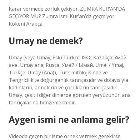
Karar vermede zorluk çekiyor. ZUMRA KUR’AN’DA
GEÇİYOR MU? Zumra ismi Kur’an’da geçmiyor.
Kökeni Arapça.
Umay ne demek?
Umay (veya Umay; Eski Türkçe: 𐰆𐰢𐰖; Kazakça: Ұмай
aна, Umay ana; Rusça: Ума́й / Ымай, Umáj / Ymaj,
Türkçe: Umay (Ana)), Türk mitolojisinde ve
Tengricilik’te doğurganlık tanrıçasıdır ve dolayısıyla
kadınların, annelerin ve çocukların tanrıçasıdır.
Umay, çeşitli diğer dinlerde görülen yeryüzünün ana
tanrıçalarına benzemektedir.
Aygen ismi ne anlama gelir?
Videoda geçen bir isme örnek vermek gerekirse: