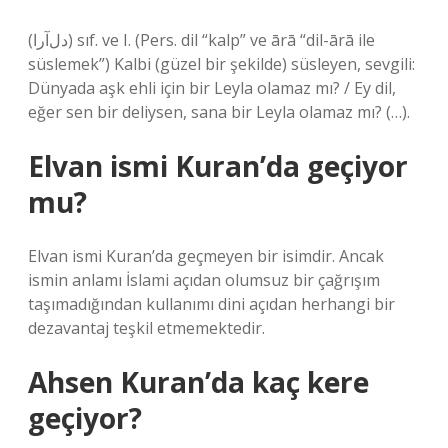
(ﺩﻝﺁﺭﺍ) sıf. ve I. (Pers. dil “kalp” ve ārā “dil-ārā ile
süslemek”) Kalbi (güzel bir şekilde) süsleyen, sevgili:
Dünyada aşk ehli için bir Leyla olamaz mı? / Ey dil,
eğer sen bir deliysen, sana bir Leyla olamaz mı? (…).
Elvan ismi Kuran’da geçiyor
mu?
Elvan ismi Kuran’da geçmeyen bir isimdir. Ancak
ismin anlamı İslami açıdan olumsuz bir çağrışım
taşımadığından kullanımı dini açıdan herhangi bir
dezavantaj teşkil etmemektedir.
Ahsen Kuran’da kaç kere
geçiyor?