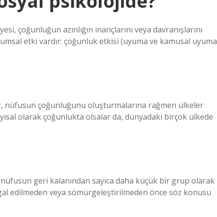
sosyal psikolojide?
 üyesi, çoğunluğun azınlığın inançlarını veya davranışlarını
oplumsal etki vardır: çoğunluk etkisi (uyuma ve kamusal uyuma
ar, nüfusun çoğunluğunu oluşturmalarına rağmen ülkeler
sayısal olarak çoğunlukta olsalar da, dünyadaki birçok ülkede
p ve nüfusun geri kalanından sayıca daha küçük bir grup olarak
r işgal edilmeden veya sömürgeleştirilmeden önce söz konusu