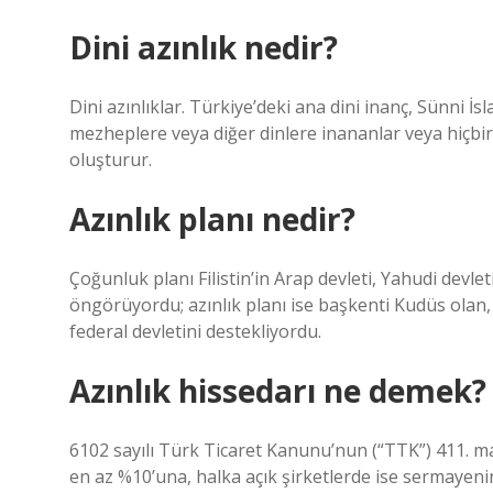
Dini azınlık nedir?
Dini azınlıklar. Türkiye’deki ana dini inanç, Sünni İs
mezheplere veya diğer dinlere inananlar veya hiçbir
oluşturur.
Azınlık planı nedir?
Çoğunluk planı Filistin’in Arap devleti, Yahudi devl
öngörüyordu; azınlık planı ise başkenti Kudüs olan, 
federal devletini destekliyordu.
Azınlık hissedarı ne demek?
6102 sayılı Türk Ticaret Kanunu’nun (“TTK”) 411. m
en az %10’una, halka açık şirketlerde ise sermayenin