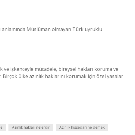
şması anlamında Müslüman olmayan Türk uyruklu
lık ve işkenceyle mücadele, bireysel hakları koruma ve
. Birçok ülke azınlık haklarını korumak için özel yasalar
de
Azınlık hakları nelerdir
Azınlık hissedarı ne demek