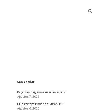
Sidebar
Son Yazılar
hiltonbet güncel
tulipbet giriş
Kaçıngan bağlanma nasıl anlaşılır ?
Ağustos 7, 2026
Blue kartaya kimler başvurabilir ?
Ağustos 6, 2026