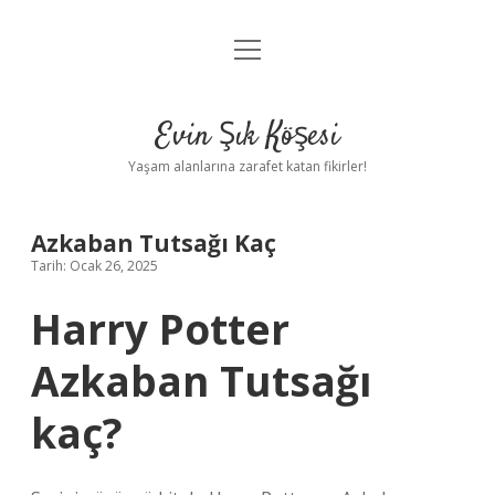
menüyü
Anasayfa
aç
Gizlilik Politikası
Evin Şık Köşesi
Yasal Uyarı
Yaşam alanlarına zarafet katan fikirler!
Hakkımızda
Azkaban Tutsağı Kaç
Tarih: Ocak 26, 2025
Harry Potter
Azkaban Tutsağı
kaç?