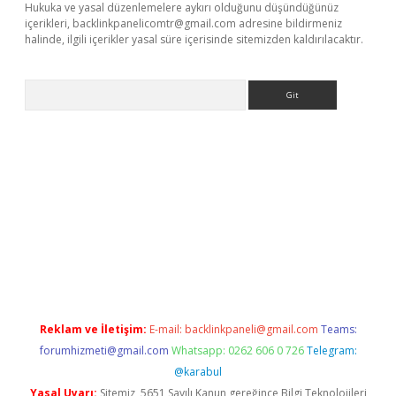
Hukuka ve yasal düzenlemelere aykırı olduğunu düşündüğünüz
içerikleri,
backlinkpanelicomtr@gmail.com
adresine bildirmeniz
halinde, ilgili içerikler yasal süre içerisinde sitemizden kaldırılacaktır.
Arama
iltonbet güncel
tulipbet giriş
Reklam ve İletişim:
E-mail:
backlinkpaneli@gmail.com
Teams:
forumhizmeti@gmail.com
Whatsapp: 0262 606 0 726
Telegram:
@karabul
Yasal Uyarı:
Sitemiz, 5651 Sayılı Kanun gereğince Bilgi Teknolojileri