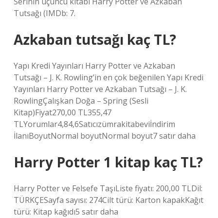
Serinin üçüncü kitabı Harry Potter ve Azkaban
Tutsağı (IMDb: 7.
Azkaban tutsağı kaç TL?
Yapı Kredi Yayınları Harry Potter ve Azkaban
Tutsağı – J. K. Rowling’in en çok beğenilen Yapı Kredi
Yayınları Harry Potter ve Azkaban Tutsağı – J. K.
RowlingÇalışkan Doğa – Spring (Sesli
Kitap)Fiyat270,00 TL355,47
TLYorumlar4,84,6Satıcızümrakitabeviİndirim
İlanıBoyutNormal boyutNormal boyut7 satır daha
Harry Potter 1 kitap kaç TL?
Harry Potter ve Felsefe TaşıListe fiyatı: 200,00 TLDil:
TÜRKÇESayfa sayısı: 274Cilt türü: Karton kapakKağıt
türü: Kitap kağıdı5 satır daha