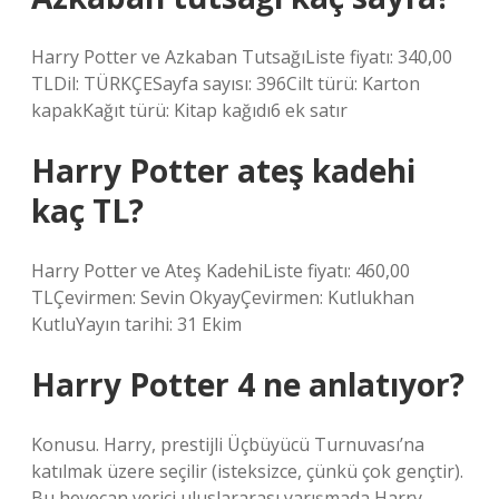
Harry Potter ve Azkaban TutsağıListe fiyatı: 340,00
TLDil: TÜRKÇESayfa sayısı: 396Cilt türü: Karton
kapakKağıt türü: Kitap kağıdı6 ek satır
Harry Potter ateş kadehi
kaç TL?
Harry Potter ve Ateş KadehiListe fiyatı: 460,00
TLÇevirmen: Sevin OkyayÇevirmen: Kutlukhan
KutluYayın tarihi: 31 Ekim
Harry Potter 4 ne anlatıyor?
Konusu. Harry, prestijli Üçbüyücü Turnuvası’na
katılmak üzere seçilir (isteksizce, çünkü çok gençtir).
Bu heyecan verici uluslararası yarışmada Harry,