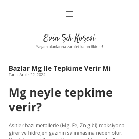
menüyü
Anasayfa
aç
Gizlilik Politikası
Evin Şık Köşesi
Yasal Uyarı
Yaşam alanlarına zarafet katan fikirler!
Hakkımızda
Bazlar Mg Ile Tepkime Verir Mi
Tarih: Aralık 22, 2024
Mg neyle tepkime
verir?
Asitler bazı metallerle (Mg, Fe, Zn gibi) reaksiyona
girer ve hidrojen gazının salınmasına neden olur.