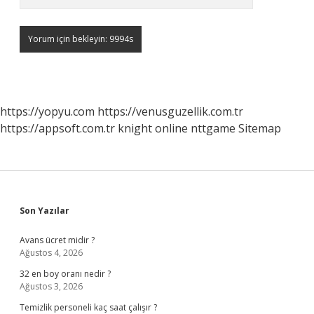
https://yopyu.com
https://venusguzellik.com.tr
https://appsoft.com.tr
knight online
nttgame
Sitemap
Sidebar
Son Yazılar
Avans ücret midir ?
Ağustos 4, 2026
32 en boy oranı nedir ?
Ağustos 3, 2026
Temizlik personeli kaç saat çalışır ?