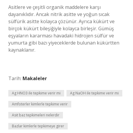
Asitlere ve çeşitli organik maddelere karşı
dayanıklıdır. Ancak nitrik asitte ve yoğun sıcak
sülfürik asitte kolayca çözünür. Ayrıca kükürt ve
birçok kükürt bileşiğiyle kolayca birleşir. Gümüş
eşyaların kararması havadaki hidrojen sülfür ve
yumurta gibi bazı yiyeceklerde bulunan kükürtten
kaynaklanır.
Tarih:
Makaleler
Ag HNO3 ile tepkime verir mi
Ag NaOH ile tepkime verir mi
Amfoterler kimlerle tepkime verir
Asit baz tepkimeleri nelerdir
Bazlar kimlerle tepkimeye girer