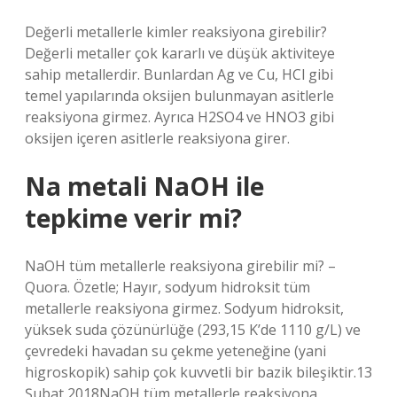
Değerli metallerle kimler reaksiyona girebilir?
Değerli metaller çok kararlı ve düşük aktiviteye
sahip metallerdir. Bunlardan Ag ve Cu, HCl gibi
temel yapılarında oksijen bulunmayan asitlerle
reaksiyona girmez. Ayrıca H2SO4 ve HNO3 gibi
oksijen içeren asitlerle reaksiyona girer.
Na metali NaOH ile
tepkime verir mi?
NaOH tüm metallerle reaksiyona girebilir mi? –
Quora. Özetle; Hayır, sodyum hidroksit tüm
metallerle reaksiyona girmez. Sodyum hidroksit,
yüksek suda çözünürlüğe (293,15 K’de 1110 g/L) ve
çevredeki havadan su çekme yeteneğine (yani
higroskopik) sahip çok kuvvetli bir bazik bileşiktir.13
Şubat 2018NaOH tüm metallerle reaksiyona