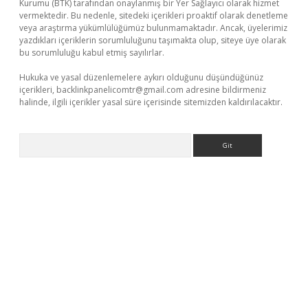
Kurumu (BTK) tarafından onaylanmış bir Yer Sağlayıcı olarak hizmet
vermektedir. Bu nedenle, sitedeki içerikleri proaktif olarak denetleme
veya araştırma yükümlülüğümüz bulunmamaktadır. Ancak, üyelerimiz
yazdıkları içeriklerin sorumluluğunu taşımakta olup, siteye üye olarak
bu sorumluluğu kabul etmiş sayılırlar.
Hukuka ve yasal düzenlemelere aykırı olduğunu düşündüğünüz
içerikleri,
backlinkpanelicomtr@gmail.com
adresine bildirmeniz
halinde, ilgili içerikler yasal süre içerisinde sitemizden kaldırılacaktır.
Arama
onbet güncel
tulipbet giriş