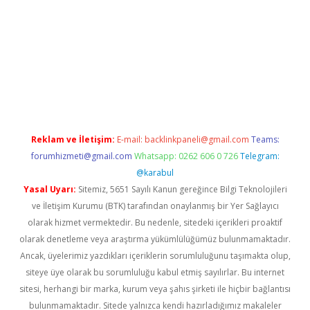
ltonbet güncel
tulipbet giriş
Reklam ve İletişim:
E-mail:
backlinkpaneli@gmail.com
Teams:
forumhizmeti@gmail.com
Whatsapp: 0262 606 0 726
Telegram:
@karabul
Yasal Uyarı:
Sitemiz, 5651 Sayılı Kanun gereğince Bilgi Teknolojileri
ve İletişim Kurumu (BTK) tarafından onaylanmış bir Yer Sağlayıcı
olarak hizmet vermektedir. Bu nedenle, sitedeki içerikleri proaktif
olarak denetleme veya araştırma yükümlülüğümüz bulunmamaktadır.
Ancak, üyelerimiz yazdıkları içeriklerin sorumluluğunu taşımakta olup,
siteye üye olarak bu sorumluluğu kabul etmiş sayılırlar. Bu internet
sitesi, herhangi bir marka, kurum veya şahıs şirketi ile hiçbir bağlantısı
bulunmamaktadır. Sitede yalnızca kendi hazırladığımız makaleler