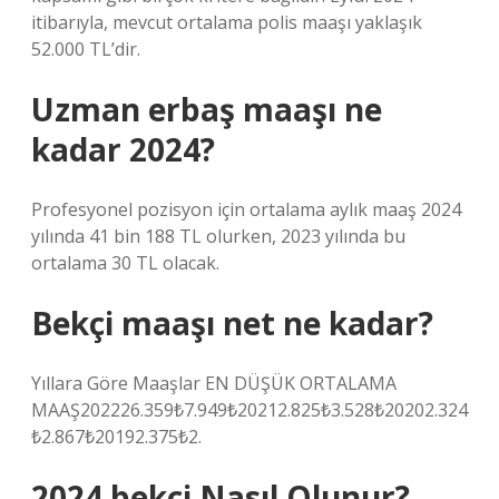
itibarıyla, mevcut ortalama polis maaşı yaklaşık
52.000 TL’dir.
Uzman erbaş maaşı ne
kadar 2024?
Profesyonel pozisyon için ortalama aylık maaş 2024
yılında 41 bin 188 TL olurken, 2023 yılında bu
ortalama 30 TL olacak.
Bekçi maaşı net ne kadar?
Yıllara Göre Maaşlar EN DÜŞÜK ORTALAMA
MAAŞ202226.359₺7.949₺20212.825₺3.528₺20202.324
₺2.867₺20192.375₺2.
2024 bekçi Nasıl Olunur?