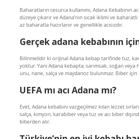
Baharatların cesurca kullanımı, Adana Kebabının acı v
düzeye çıkarır ve Adana’nın sıcak iklimi ve bahara
az baharatla hazırlanır ve genellikle acısızdır.
Gerçek adana kebabının içi
Bilinmelidir ki orijinal Adana kebap tarifinde tuz, 
yoktur. Yani Adana kebapta; sarımsak, soğan veya h
unu, nane, salça ve maydanoz bulunmaz. Biber için is
UEFA mı acı Adana mı?
Evet, Adana kebabını vazgeçilmez kılan lezzet sırlar
salça, kimyon, karabiber veya tuz ve acı biber dışınd
biberden alır.
Türkiye’nin en iyi kebabı ha