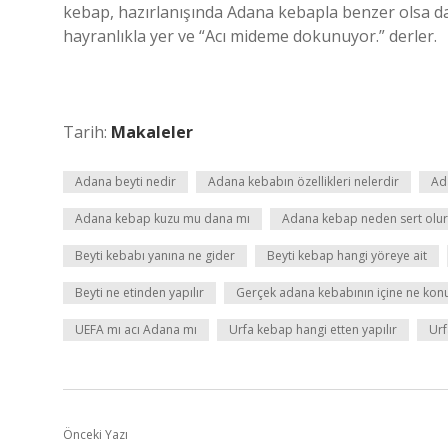
kebap, hazırlanışında Adana kebapla benzer olsa da, 
hayranlıkla yer ve “Acı mideme dokunuyor.” derler.
Tarih:
Makaleler
Adana beyti nedir
Adana kebabın özellikleri nelerdir
Ada
Adana kebap kuzu mu dana mı
Adana kebap neden sert olur
Beyti kebabı yanına ne gider
Beyti kebap hangi yöreye ait
Beyti ne etinden yapılır
Gerçek adana kebabının içine ne kon
UEFA mı acı Adana mı
Urfa kebap hangi etten yapılır
Urf
Önceki Yazı