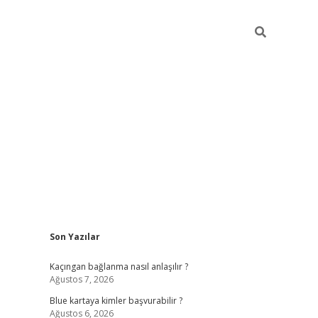
Sidebar
Son Yazılar
hiltonbet güncel
tulipbet giri
Kaçıngan bağlanma nasıl anlaşılır ?
Ağustos 7, 2026
Blue kartaya kimler başvurabilir ?
Ağustos 6, 2026