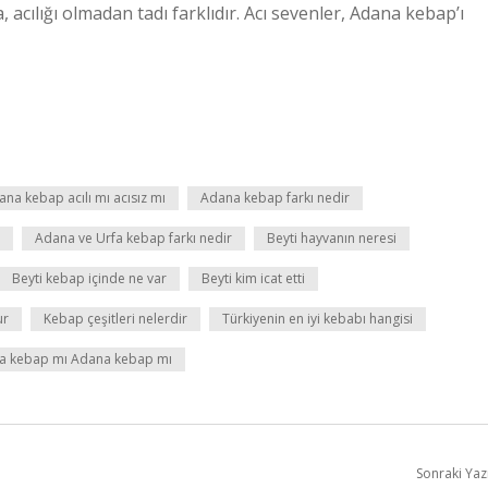
acılığı olmadan tadı farklıdır. Acı sevenler, Adana kebap’ı
na kebap acılı mı acısız mı
Adana kebap farkı nedir
Adana ve Urfa kebap farkı nedir
Beyti hayvanın neresi
Beyti kebap içinde ne var
Beyti kim icat etti
ur
Kebap çeşitleri nelerdir
Türkiyenin en iyi kebabı hangisi
a kebap mı Adana kebap mı
Sonraki Yaz