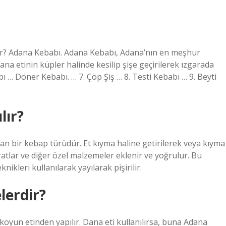
rdir? Adana Kebabı. Adana Kebabı, Adana’nın en meşhur
dana etinin küpler halinde kesilip şişe geçirilerek ızgarada
bı … Döner Kebabı. … 7. Çöp Şiş … 8. Testi Kebabı … 9. Beyti
lır?
an bir kebap türüdür. Et kıyma haline getirilerek veya kıyma
ratlar ve diğer özel malzemeler eklenir ve yoğrulur. Bu
nikleri kullanılarak yayılarak pişirilir.
lerdir?
koyun etinden yapılır. Dana eti kullanılırsa, buna Adana