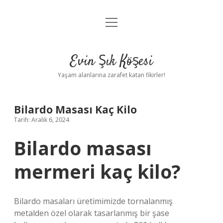
menüyü
Anasayfa
aç
Gizlilik Politikası
Evin Şık Köşesi
Yasal Uyarı
Yaşam alanlarına zarafet katan fikirler!
Hakkımızda
Bilardo Masası Kaç Kilo
Tarih: Aralık 6, 2024
Bilardo masası
mermeri kaç kilo?
Bilardo masaları üretimimizde tornalanmış
metalden özel olarak tasarlanmış bir şase