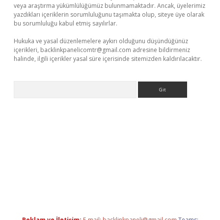
veya araştırma yükümlülüğümüz bulunmamaktadır. Ancak, üyelerimiz
yazdıkları içeriklerin sorumluluğunu taşımakta olup, siteye üye olarak
bu sorumluluğu kabul etmiş sayılırlar.
Hukuka ve yasal düzenlemelere aykırı olduğunu düşündüğünüz
içerikleri,
backlinkpanelicomtr@gmail.com
adresine bildirmeniz
halinde, ilgili içerikler yasal süre içerisinde sitemizden kaldırılacaktır.
Arama
ltonbet güncel
tulipbet giriş
Reklam ve İletişim:
E-mail:
backlinkpaneli@gmail.com
Teams: