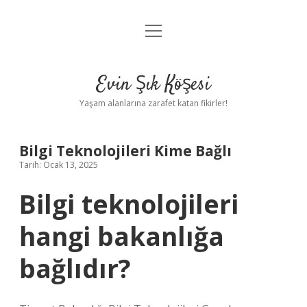
menüyü
Anasayfa
aç
Gizlilik Politikası
Evin Şık Köşesi
Yasal Uyarı
Yaşam alanlarına zarafet katan fikirler!
Hakkımızda
Bilgi Teknolojileri Kime Bağlı
Tarih: Ocak 13, 2025
Bilgi teknolojileri
hangi bakanlığa
bağlıdır?