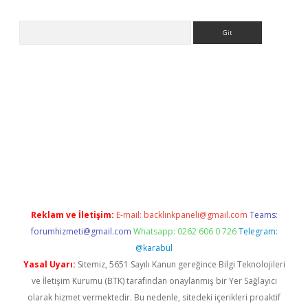
Arama
ltonbet güncel
tulipbet giriş
Reklam ve İletişim:
E-mail:
backlinkpaneli@gmail.com
Teams:
forumhizmeti@gmail.com
Whatsapp: 0262 606 0 726
Telegram:
@karabul
Yasal Uyarı:
Sitemiz, 5651 Sayılı Kanun gereğince Bilgi Teknolojileri
ve İletişim Kurumu (BTK) tarafından onaylanmış bir Yer Sağlayıcı
olarak hizmet vermektedir. Bu nedenle, sitedeki içerikleri proaktif