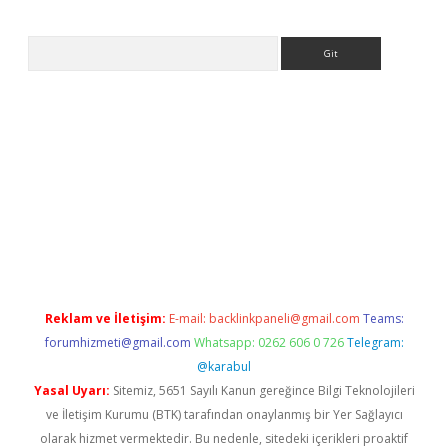
Arama
tonbet güncel
tulipbet giriş
Reklam ve İletişim:
E-mail:
backlinkpaneli@gmail.com
Teams:
forumhizmeti@gmail.com
Whatsapp: 0262 606 0 726
Telegram:
@karabul
Yasal Uyarı:
Sitemiz, 5651 Sayılı Kanun gereğince Bilgi Teknolojileri
ve İletişim Kurumu (BTK) tarafından onaylanmış bir Yer Sağlayıcı
olarak hizmet vermektedir. Bu nedenle, sitedeki içerikleri proaktif