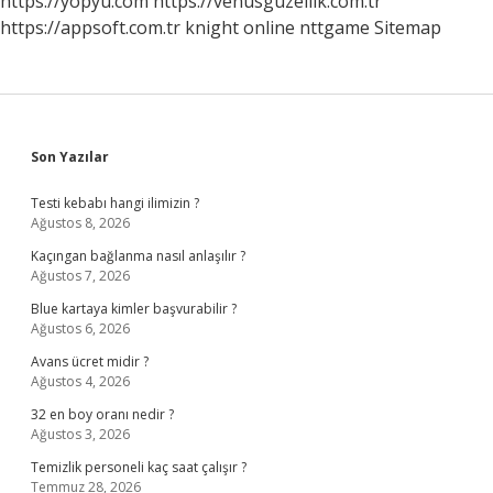
https://yopyu.com
https://venusguzellik.com.tr
https://appsoft.com.tr
knight online
nttgame
Sitemap
Sidebar
Son Yazılar
Testi kebabı hangi ilimizin ?
Ağustos 8, 2026
Kaçıngan bağlanma nasıl anlaşılır ?
Ağustos 7, 2026
Blue kartaya kimler başvurabilir ?
Ağustos 6, 2026
Avans ücret midir ?
Ağustos 4, 2026
32 en boy oranı nedir ?
Ağustos 3, 2026
Temizlik personeli kaç saat çalışır ?
Temmuz 28, 2026