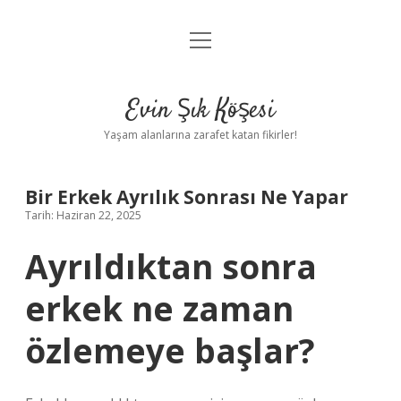
menüyü
Anasayfa
aç
Gizlilik Politikası
Evin Şık Köşesi
Yasal Uyarı
Yaşam alanlarına zarafet katan fikirler!
Hakkımızda
Bir Erkek Ayrılık Sonrası Ne Yapar
Tarih: Haziran 22, 2025
Ayrıldıktan sonra
erkek ne zaman
özlemeye başlar?