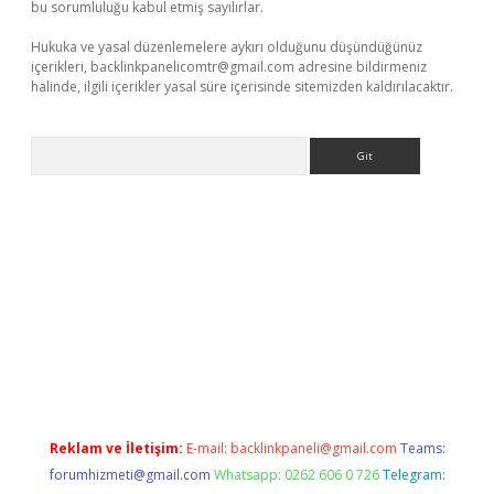
bu sorumluluğu kabul etmiş sayılırlar.
Hukuka ve yasal düzenlemelere aykırı olduğunu düşündüğünüz
içerikleri,
backlinkpanelicomtr@gmail.com
adresine bildirmeniz
halinde, ilgili içerikler yasal süre içerisinde sitemizden kaldırılacaktır.
Arama
iltonbet güncel
tulipbet giriş
Reklam ve İletişim:
E-mail:
backlinkpaneli@gmail.com
Teams:
forumhizmeti@gmail.com
Whatsapp: 0262 606 0 726
Telegram: