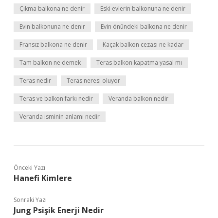
Çıkma balkona ne denir
Eski evlerin balkonuna ne denir
Evin balkonuna ne denir
Evin önündeki balkona ne denir
Fransız balkona ne denir
Kaçak balkon cezası ne kadar
Tam balkon ne demek
Teras balkon kapatma yasal mı
Teras nedir
Teras neresi oluyor
Teras ve balkon farkı nedir
Veranda balkon nedir
Veranda isminin anlamı nedir
Önceki Yazı
Hanefi Kimlere
Sonraki Yazı
Jung Psişik Enerji Nedir