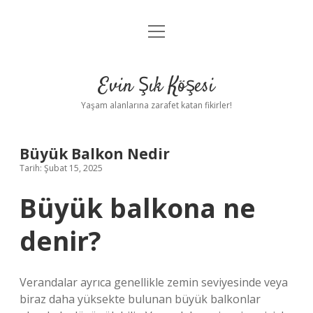
menüyü
Anasayfa
aç
Gizlilik Politikası
Evin Şık Köşesi
Yasal Uyarı
Yaşam alanlarına zarafet katan fikirler!
Hakkımızda
Büyük Balkon Nedir
Tarih: Şubat 15, 2025
Büyük balkona ne
denir?
Verandalar ayrıca genellikle zemin seviyesinde veya
biraz daha yüksekte bulunan büyük balkonlar