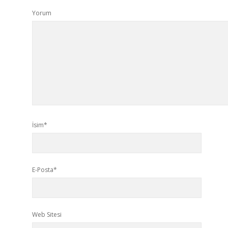
Yorum
İsim*
E-Posta*
Web Sitesi