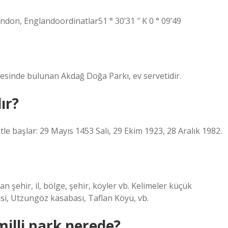
on, Englandoordinatlar51 ° 30’31 ″ K 0 ° 09’49
ölgesinde bulunan Akdağ Doğa Parkı, ev servetidir.
ır?
ntle başlar: 29 Mayıs 1453 Salı, 29 Ekim 1923, 28 Aralık 1982.
şehir, il, bölge, şehir, köyler vb. Kelimeler küçük
si, Utzungöz kasabası, Taflan Köyü, vb.
milli park nerede?