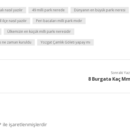
ı nasıl yazılır
49 milli park nerede
Dünyanın en büyük parkı neresi
İl ilçe nasıl yazılır
Peri bacaları milli park mıdır
Ülkemizin en küçük milli parkı neresidir
rkı ne zaman kuruldu
Yozgat Çamlık Göleti yapay mı
Sonraki Yaz
8 Burgata Kaç M
*
ile işaretlenmişlerdir