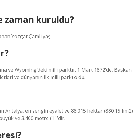
ne zaman kuruldu?
lanan Yozgat Çamli yaş.
ir?
ana ve Wyoming’deki milli parktır. 1 Mart 1872’de, Başkan
tleri ve dünyanın ilk milli parkı oldu.
olan Antalya, en zengin eyalet ve 88.015 hektar (880.15 km2)
büyük ve 3.400 metre (11’dir.
resi?