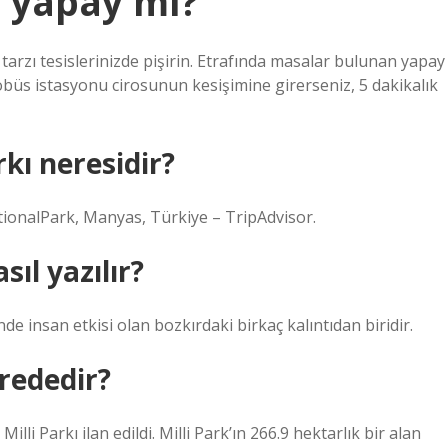
i yapay mı?
 tarzı tesislerinizde pişirin. Etrafında masalar bulunan yapay
Otobüs istasyonu cirosunun kesişimine girerseniz, 5 dakikalık
kı neresidir?
tionalPark, Manyas, Türkiye – TripAdvisor.
sıl yazılır?
e insan etkisi olan bozkırdaki birkaç kalıntıdan biridir.
erededir?
lli Parkı ilan edildi. Milli Park’ın 266.9 hektarlık bir alan