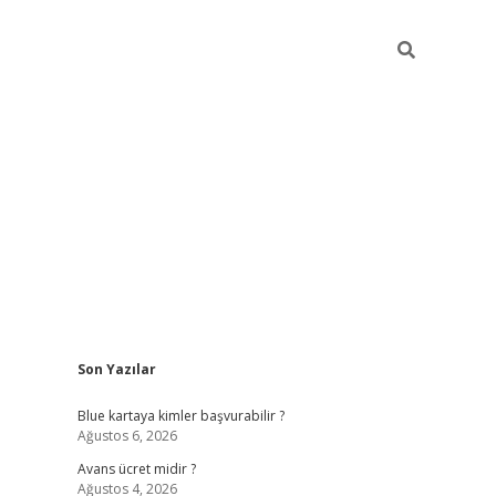
Sidebar
Son Yazılar
hiltonbet güncel
tulipbet giriş
Blue kartaya kimler başvurabilir ?
Ağustos 6, 2026
Avans ücret midir ?
Ağustos 4, 2026