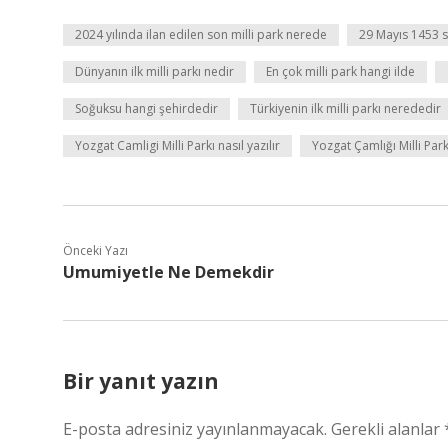
2024 yılında ilan edilen son milli park nerede
29 Mayıs 1453 sal
Dünyanın ilk milli parkı nedir
En çok milli park hangi ilde
Soğuksu hangi şehirdedir
Türkiyenin ilk milli parkı nerededir
Yozgat Camligi Milli Parkı nasıl yazılır
Yozgat Çamlığı Milli Pa
Önceki Yazı
Umumiyetle Ne Demekdir
Bir yanıt yazın
E-posta adresiniz yayınlanmayacak.
Gerekli alanlar