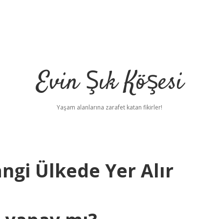
Evin Şık Köşesi
Yaşam alanlarına zarafet katan fikirler!
angi Ülkede Yer Alır