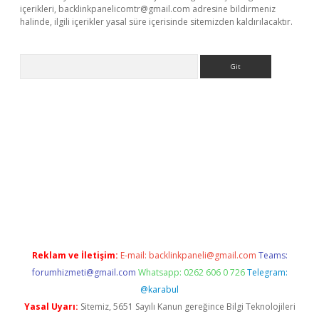
içerikleri,
backlinkpanelicomtr@gmail.com
adresine bildirmeniz
halinde, ilgili içerikler yasal süre içerisinde sitemizden kaldırılacaktır.
Arama
tonbet güncel
tulipbet giriş
Reklam ve İletişim:
E-mail:
backlinkpaneli@gmail.com
Teams:
forumhizmeti@gmail.com
Whatsapp: 0262 606 0 726
Telegram:
@karabul
Yasal Uyarı:
Sitemiz, 5651 Sayılı Kanun gereğince Bilgi Teknolojileri