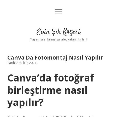
menüyü
Anasayfa
aç
Gizlilik Politikası
Evin Şık Köşesi
Yasal Uyarı
Yaşam alanlarına zarafet katan fikirler!
Hakkımızda
Canva Da Fotomontaj Nasıl Yapılır
Tarih: Aralık 9, 2024
Canva’da fotoğraf
birleştirme nasıl
yapılır?