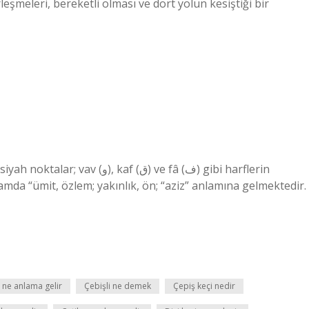
eşmeleri, bereketli olması ve dört yolun kesiştiği bir
kaf (ق) ve fâ (ف) gibi harflerin
amda “ümit, özlem; yakınlık, ön; “aziz” anlamına gelmektedir.
 ne anlama gelir
Çebişli ne demek
Çepiş keçi nedir