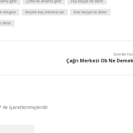
lama gelir
Çetik ne anlama gelir
Dişi keçiye ne denir
in simgesi
Keçinin kaç memesi var
Kısır keçiye ne denir
e denir
Sonraki Yaz
Çağrı Merkezi Ob Ne Deme
*
ile işaretlenmişlerdir