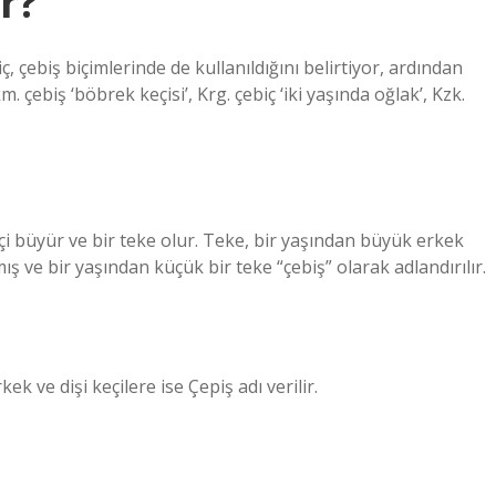
r?
 çebiş biçimlerinde de kullanıldığını belirtiyor, ardından
. çebiş ‘böbrek keçisi’, Krg. çebiç ‘iki yaşında oğlak’, Kzk.
i büyür ve bir teke olur. Teke, bir yaşından büyük erkek
ış ve bir yaşından küçük bir teke “çebiş” olarak adlandırılır.
ek ve dişi keçilere ise Çepiş adı verilir.