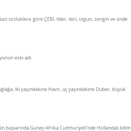
Bazı sözlüklere göre ÇEBİ, lider, ileri, olgun, zengin ve önde
köyünün eski adı.
 oğlağa, iki yaşındakine Havir, üç yaşındakine Duber, büyük
yılın başlarında Güney Afrika Cumhuriyeti’nde Hollandalı bilim