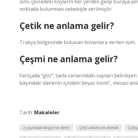
ismi, çevredeki köylerin her yerden gelip buraya yerl
noktada bulunması sebebiyle verilmiştir.
Çetik ne anlama gelir?
Trakya bölgesinde bulunan kovanlara verilen isim.
Çeşmi ne anlama gelir?
Farsçada “göz”; tavla zarlarındaki sayıları belirleyen siyah noktalar; vav (و), 
başındaki dairenin içindeki beyaz kısım”, mecazi anl
Tarih:
Makaleler
2 yaşındaki keçiye ne denir
Çebi anlamı ne demek
Çebiş