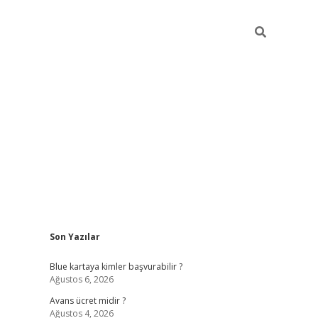
Sidebar
Son Yazılar
hiltonbet güncel
tulipbet giriş
Blue kartaya kimler başvurabilir ?
Ağustos 6, 2026
Avans ücret midir ?
Ağustos 4, 2026