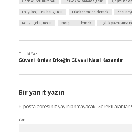
Cerit aşireti Kürt mü
Çerkeş ne anlama gelir
Çeşmi ne an
En iyi keçi türü hangisidir
Erkek çebiç ne demek
Keçi ney
Konya çebiç nedir
Norşun ne demek
Oğlak yavrusuna n
Önceki Yazı
Güveni Kırılan Erkeğin Güveni Nasıl Kazanılır
Bir yanıt yazın
E-posta adresiniz yayınlanmayacak.
Gerekli alanlar
Yorum