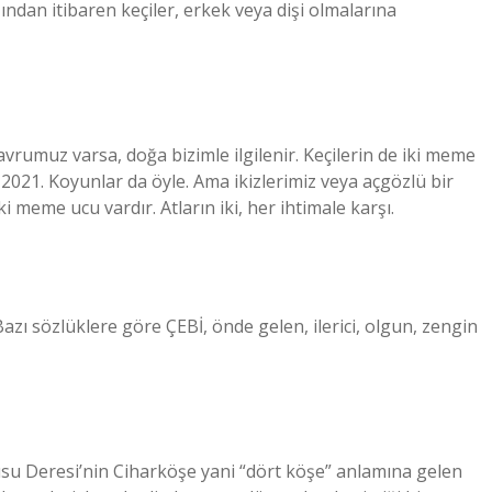
aşından itibaren keçiler, erkek veya dişi olmalarına
avrumuz varsa, doğa bizimle ilgilenir. Keçilerin de iki meme
s 2021. Koyunlar da öyle. Ama ikizlerimiz veya açgözlü bir
ki meme ucu vardır. Atların iki, her ihtimale karşı.
Bazı sözlüklere göre ÇEBİ, önde gelen, ilerici, olgun, zengin
Ulusu Deresi’nin Ciharköşe yani “dört köşe” anlamına gelen