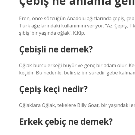
Çebiş ne anlama geli
Eren, önce sözcüğün Anadolu ağızlarında çepiş, çebiç,
Türk ağızlarındaki kullanımını veriyor: “Az. Çepiş, Tkm
şıbiş ‘bir yaşında oğlak’, K.Klp.
Çebişli ne demek?
Oğlak burcu erkeği büyür ve genç bir adam olur. Keç
keçidir. Bu nedenle, belirsiz bir süredir gebe kalmam
Çepiş keçi nedir?
Oğlaklara Oğlak, tekelere Billy Goat, bir yaşındaki erk
Erkek çebiç ne demek?