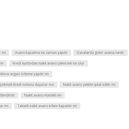
r mi
Avans kapatma ne zaman yapılır
Davalarda gider avansı nedir
 mi
Kredi kartından nakit avans çekersek ne olur
ekince asgari ödeme yapılır mı
 çekmek kredi notunu düşürür mü
Nakit avans çektim iptal edilir mi
lendirilir
Nakit avans mantıklı mı
zar mı
Taksitli nakit avans erken kapatılır mı