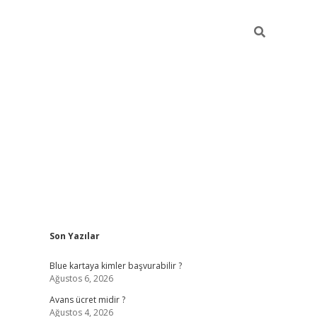
Sidebar
Son Yazılar
hiltonbet güncel
tulipbet giriş
Blue kartaya kimler başvurabilir ?
Ağustos 6, 2026
Avans ücret midir ?
Ağustos 4, 2026