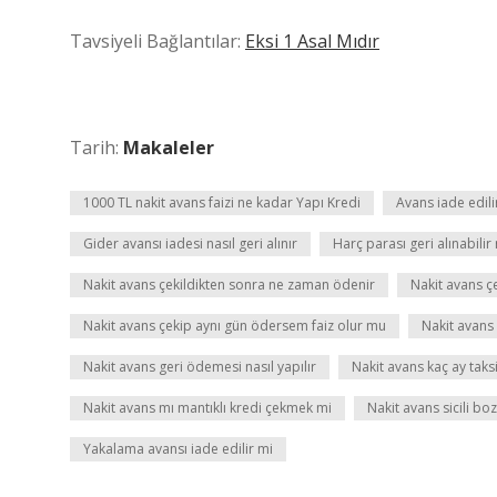
Tavsiyeli Bağlantılar:
Eksi 1 Asal Mıdır
Tarih:
Makaleler
1000 TL nakit avans faizi ne kadar Yapı Kredi
Avans iade edili
Gider avansı iadesi nasıl geri alınır
Harç parası geri alınabilir
Nakit avans çekildikten sonra ne zaman ödenir
Nakit avans ç
Nakit avans çekip aynı gün ödersem faiz olur mu
Nakit avans
Nakit avans geri ödemesi nasıl yapılır
Nakit avans kaç ay taksit
Nakit avans mı mantıklı kredi çekmek mi
Nakit avans sicili bo
Yakalama avansı iade edilir mi