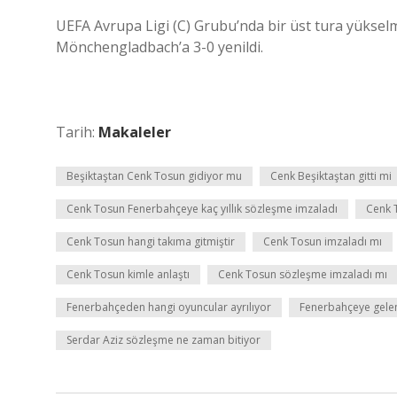
UEFA Avrupa Ligi (C) Grubu’nda bir üst tura yüksel
Mönchengladbach’a 3-0 yenildi.
Tarih:
Makaleler
Beşiktaştan Cenk Tosun gidiyor mu
Cenk Beşiktaştan gitti mi
Cenk Tosun Fenerbahçeye kaç yıllık sözleşme imzaladı
Cenk 
Cenk Tosun hangi takıma gitmiştir
Cenk Tosun imzaladı mı
Cenk Tosun kimle anlaştı
Cenk Tosun sözleşme imzaladı mı
Fenerbahçeden hangi oyuncular ayrılıyor
Fenerbahçeye gele
Serdar Aziz sözleşme ne zaman bitiyor