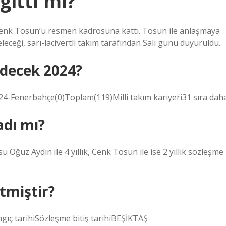
itti mi?
enk Tosun’u resmen kadrosuna kattı. Tosun ile anlaşmaya
geleceği, sarı-lacivertli takım tarafından Salı günü duyuruldu.
idecek 2024?
24-Fenerbahçe(0)Toplam(119)Milli takım kariyeri31 sıra dah
adı mı?
ğuz Aydın ile 4 yıllık, Cenk Tosun ile ise 2 yıllık sözleşme
tmiştir?
gıç ​​tarihiSözleşme bitiş tarihiBEŞİKTAŞ