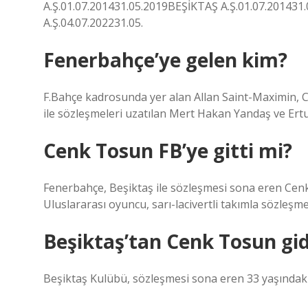
A.Ş.01.07.201431.05.2019BEŞİKTAŞ A.Ş.01.07.201431
A.Ş.04.07.202231.05.
Fenerbahçe’ye gelen kim?
F.Bahçe kadrosunda yer alan Allan Saint-Maximin,
ile sözleşmeleri uzatılan Mert Hakan Yandaş ve Ertu
Cenk Tosun FB’ye gitti mi?
Fenerbahçe, Beşiktaş ile sözleşmesi sona eren Cenk
Uluslararası oyuncu, sarı-lacivertli takımla sözleşme
Beşiktaş’tan Cenk Tosun gi
Beşiktaş Kulübü, sözleşmesi sona eren 33 yaşındaki