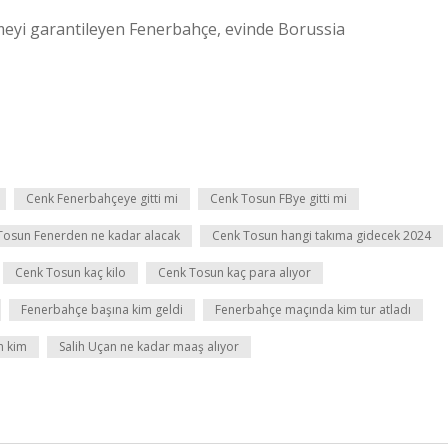
meyi garantileyen Fenerbahçe, evinde Borussia
Cenk Fenerbahçeye gitti mi
Cenk Tosun FBye gitti mi
Tosun Fenerden ne kadar alacak
Cenk Tosun hangi takıma gidecek 2024
Cenk Tosun kaç kilo
Cenk Tosun kaç para alıyor
Fenerbahçe başına kim geldi
Fenerbahçe maçında kim tur atladı
n kim
Salih Uçan ne kadar maaş alıyor