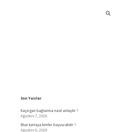
Sidebar
Son Yazılar
hiltonbet güncel
tulipbet giriş
Kaçıngan bağlanma nasıl anlaşılır ?
Ağustos 7, 2026
Blue kartaya kimler başvurabilir ?
Ağustos 6, 2026