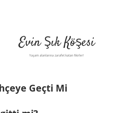
Evin Şık Köşesi
Yaşam alanlarına zarafet katan fikirler!
hçeye Geçti Mi