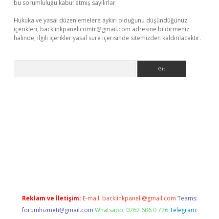
bu sorumluluğu kabul etmiş sayılırlar.
Hukuka ve yasal düzenlemelere aykırı olduğunu düşündüğünüz
içerikleri,
backlinkpanelicomtr@gmail.com
adresine bildirmeniz
halinde, ilgili içerikler yasal süre içerisinde sitemizden kaldırılacaktır.
Arama
ş
Reklam ve İletişim:
E-mail:
backlinkpaneli@gmail.com
Teams:
forumhizmeti@gmail.com
Whatsapp: 0262 606 0 726
Telegram: