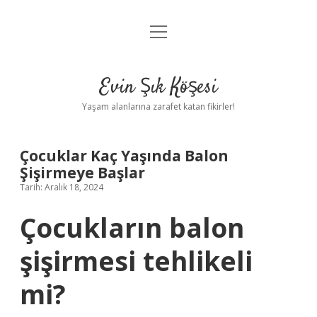
menüyü
Anasayfa
aç
Gizlilik Politikası
Evin Şık Köşesi
Yasal Uyarı
Yaşam alanlarına zarafet katan fikirler!
Hakkımızda
Çocuklar Kaç Yaşında Balon
Şişirmeye Başlar
Tarih: Aralık 18, 2024
Çocukların balon
şişirmesi tehlikeli
mi?