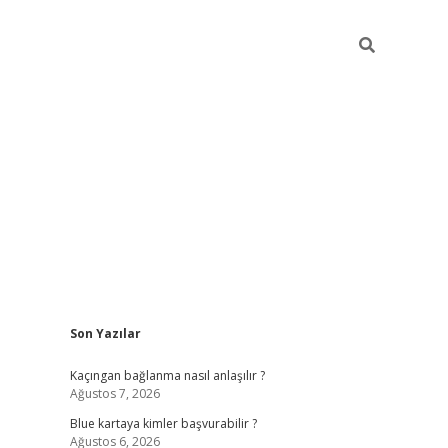
Sidebar
Son Yazılar
hiltonbet güncel
tulipbet giriş
Kaçıngan bağlanma nasıl anlaşılır ?
Ağustos 7, 2026
Blue kartaya kimler başvurabilir ?
Ağustos 6, 2026