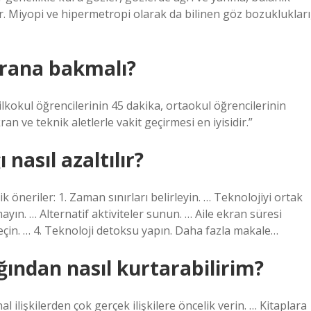
. Miyopi ve hipermetropi olarak da bilinen göz bozuklukları
krana bakmalı?
ilkokul öğrencilerinin 45 dakika, ortaokul öğrencilerinin
an ve teknik aletlerle vakit geçirmesi en iyisidir.”
nasıl azaltılır?
 öneriler: 1. Zaman sınırları belirleyin. … Teknolojiyi ortak
ayın. … Alternatif aktiviteler sunun. … Aile ekran süresi
 geçin. … 4. Teknoloji detoksu yapın. Daha fazla makale…
ından nasıl kurtarabilirim?
ilişkilerden çok gerçek ilişkilere öncelik verin. … Kitaplara