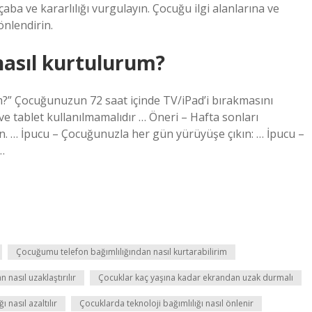
aba ve kararlılığı vurgulayın. Çocuğu ilgi alanlarına ve
önlendirin.
nasıl kurtulurum?
?” Çocuğunuzun 72 saat içinde TV/iPad’i bırakmasını
e tablet kullanılmamalıdır … Öneri – Hafta sonları
n. … İpucu – Çocuğunuzla her gün yürüyüşe çıkın: … İpucu –
…
Çocuğumu telefon bağımlılığından nasıl kurtarabilirim
nasıl uzaklaştırılır
Çocuklar kaç yaşına kadar ekrandan uzak durmalı
 nasıl azaltılır
Çocuklarda teknoloji bağımlılığı nasıl önlenir