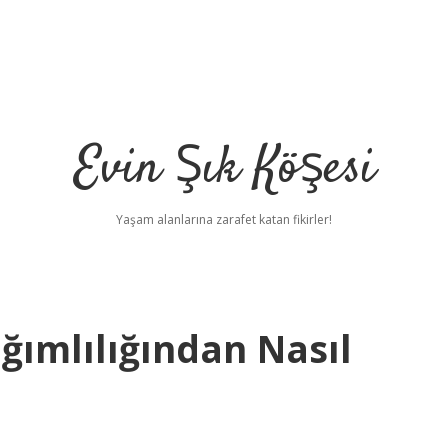
Evin Şık Köşesi
Yaşam alanlarına zarafet katan fikirler!
ğımlılığından Nasıl