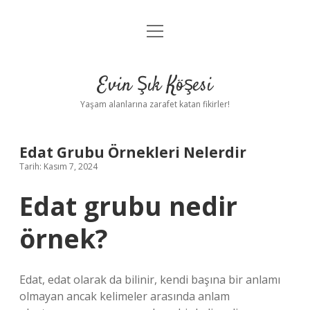
menüyü
Anasayfa
aç
Gizlilik Politikası
Evin Şık Köşesi
Yasal Uyarı
Yaşam alanlarına zarafet katan fikirler!
Hakkımızda
Edat Grubu Örnekleri Nelerdir
Tarih: Kasım 7, 2024
Edat grubu nedir
örnek?
Edat, edat olarak da bilinir, kendi başına bir anlamı
olmayan ancak kelimeler arasında anlam