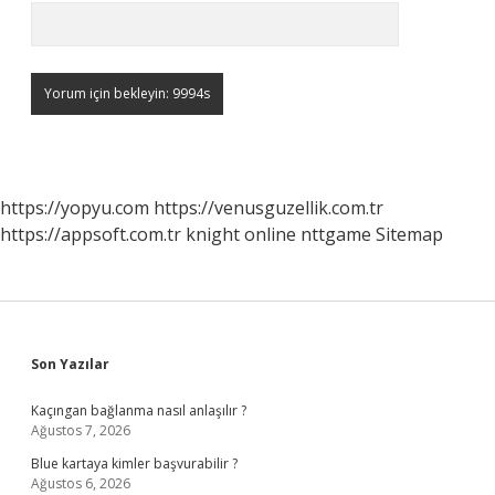
https://yopyu.com
https://venusguzellik.com.tr
https://appsoft.com.tr
knight online
nttgame
Sitemap
Sidebar
Son Yazılar
Kaçıngan bağlanma nasıl anlaşılır ?
Ağustos 7, 2026
Blue kartaya kimler başvurabilir ?
Ağustos 6, 2026