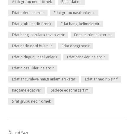
Aitlik grubu nedir örnek
Bile edat mı
Edat ekleri nelerdir
Edat grubu nasıl anlaşılır
Edat grubu nedir örnek
Edat hangi kelimelerdir
Edat hangi sorulara cevap verir
Edat ile cümle biter mi
Edat nedir nasıl bulunur
Edat öbeği nedir
Edat olduğunu nasıl anlarız
Edat örnekleri nelerdir
Edatın özellikleri nelerdir
Edatlar cümleye hangi anlamları katar
Edatlar nedir 6 sınıf
Kaç tane edat var
Sadece edat mı zarf mı
Sıfat grubu nedir örnek
Önceki Yazı