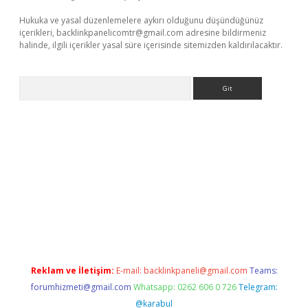
Hukuka ve yasal düzenlemelere aykırı olduğunu düşündüğünüz
içerikleri,
backlinkpanelicomtr@gmail.com
adresine bildirmeniz
halinde, ilgili içerikler yasal süre içerisinde sitemizden kaldırılacaktır.
Arama
hiltonbet güncel
tulipbet giriş
Reklam ve İletişim:
E-mail:
backlinkpaneli@gmail.com
Teams:
forumhizmeti@gmail.com
Whatsapp: 0262 606 0 726
Telegram:
@karabul