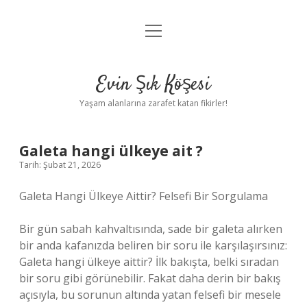
menüyü
Anasayfa
aç
Gizlilik Politikası
Evin Şık Köşesi
Yasal Uyarı
Yaşam alanlarına zarafet katan fikirler!
Hakkımızda
Galeta hangi ülkeye ait ?
Tarih: Şubat 21, 2026
Galeta Hangi Ülkeye Aittir? Felsefi Bir Sorgulama
Bir gün sabah kahvaltısında, sade bir galeta alırken
bir anda kafanızda beliren bir soru ile karşılaşırsınız:
Galeta hangi ülkeye aittir? İlk bakışta, belki sıradan
bir soru gibi görünebilir. Fakat daha derin bir bakış
açısıyla, bu sorunun altında yatan felsefi bir mesele