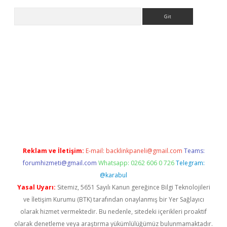
Arama
iltonbet güncel
tulipbet giriş
Reklam ve İletişim:
E-mail:
backlinkpaneli@gmail.com
Teams:
forumhizmeti@gmail.com
Whatsapp: 0262 606 0 726
Telegram:
@karabul
Yasal Uyarı:
Sitemiz, 5651 Sayılı Kanun gereğince Bilgi Teknolojileri
ve İletişim Kurumu (BTK) tarafından onaylanmış bir Yer Sağlayıcı
olarak hizmet vermektedir. Bu nedenle, sitedeki içerikleri proaktif
olarak denetleme veya araştırma yükümlülüğümüz bulunmamaktadır.