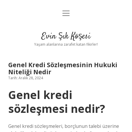
menüyü
Anasayfa
aç
Gizlilik Politikası
Evin Şık Köşesi
Yasal Uyarı
Yaşam alanlarına zarafet katan fikirler!
Hakkımızda
Genel Kredi Sözleşmesinin Hukuki
Niteliği Nedir
Tarih: Aralık 28, 2024
Genel kredi
sözleşmesi nedir?
Genel kredi sözleşmeleri, borçlunun talebi üzerine