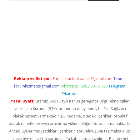
iş
Reklam ve İletişim:
E-mail:
backlinkpaneli@gmail.com
Teams:
forumhizmeti@gmail.com
Whatsapp: 0262 606 0 726
Telegram:
@karabul
Yasal Uyarı:
Sitemiz, 5651 Sayılı Kanun gereğince Bilgi Teknolojileri
ve İletişim Kurumu (BTK) tarafından onaylanmış bir Yer Sağlayıcı
olarak hizmet vermektedir. Bu nedenle, sitedeki içerikleri proaktif
olarak denetleme veya araştırma yükümlülüğümüz bulunmamaktadır.
Ancak, üyelerimiz yazdıkları içeriklerin sorumluluğunu taşımakta olup,
siteye üye olarak bu sorumluluğu kabul etmiş sayılırlar. Bu internet