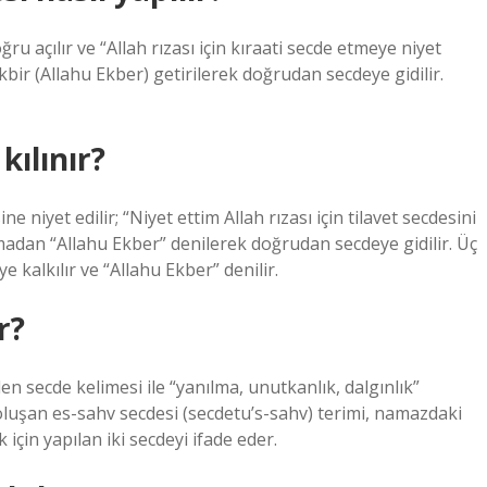
u açılır ve “Allah rızası için kıraati secde etmeye niyet
ekbir (Allahu Ekber) getirilerek doğrudan secdeye gidilir.
kılınır?
ne niyet edilir; “Niyet ettim Allah rızası için tilavet secdesini
madan “Allahu Ekber” denilerek doğrudan secdeye gidilir. Üç
kalkılır ve “Allahu Ekber” denilir.
r?
n secde kelimesi ile “yanılma, unutkanlık, dalgınlık”
luşan es-sahv secdesi (secdetu’s-sahv) terimi, namazdaki
k için yapılan iki secdeyi ifade eder.