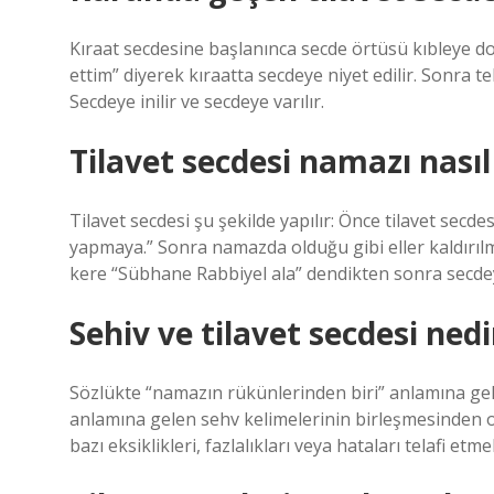
Kıraat secdesine başlanınca secde örtüsü kıbleye doğr
ettim” diyerek kıraatta secdeye niyet edilir. Sonra t
Secdeye inilir ve secdeye varılır.
Tilavet secdesi namazı nasıl 
Tilavet secdesi şu şekilde yapılır: Önce tilavet secdesi
yapmaya.” Sonra namazda olduğu gibi eller kaldırıl
kere “Sübhane Rabbiyel ala” dendikten sonra secdeye 
Sehiv ve tilavet secdesi nedi
Sözlükte “namazın rükünlerinden biri” anlamına gele
anlamına gelen sehv kelimelerinin birleşmesinden o
bazı eksiklikleri, fazlalıkları veya hataları telafi etme