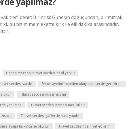
lerde yapılmaz?
ç vakitler” denir: Birincisi: Güneşin doğuşundan, bir mızrak
ki, bu bizim memlekette kırk ile elli dakika arasındadır.
ttir.
Hanefi mezhebi tilavet secdesi nasıl yapılır
ilavet secdesi vardır
Secde ayetini mealden okuyunca secde gerekir mi
ne okur
Tilavet secdesi duası farz mı
lerde yapılmaz
Tilavet secdesi namazı nasıl kılınır
r kısaca
Tilavet secdesi şafilerde nasıl yapılır
 sonra ayağa kalkınca ne okunur
Tilavet secdesinde niyet edilir mi