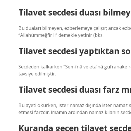
Tilavet secdesi duası bilme
Bu duaları bilmeyen, ezberlemeye çalışır; ancak ez
“Allahümmeğfir li” demekle yetinir (bkz.
Tilavet secdesi yaptıktan s
Secdeden kalkarken “Semi’nâ ve eta’nâ gufranake r
tavsiye edilmiştir.
Tilavet secdesi duası farz m
Bu ayeti okurken, ister namaz dışında ister namaz 
etmesi farzdır. İmamın ardından namaz kılanın secde 
Kuranda geçen tilavet secdes