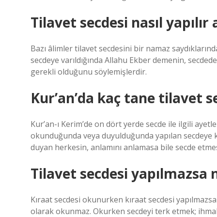
Tilavet secdesi nasıl yapılır
Bazı âlimler tilavet secdesini bir namaz saydıklarınd
secdeye varıldığında Allahu Ekber demenin, secded
gerekli olduğunu söylemişlerdir.
Kur’an’da kaç tane tilavet s
Kur’an-ı Kerim’de on dört yerde secde ile ilgili ayetl
okunduğunda veya duyulduğunda yapılan secdeye kır
duyan herkesin, anlamını anlamasa bile secde etmesi
Tilavet secdesi yapılmazsa 
Kıraat secdesi okunurken kıraat secdesi yapılmazsa
olarak okunmaz. Okurken secdeyi terk etmek; ihmal e