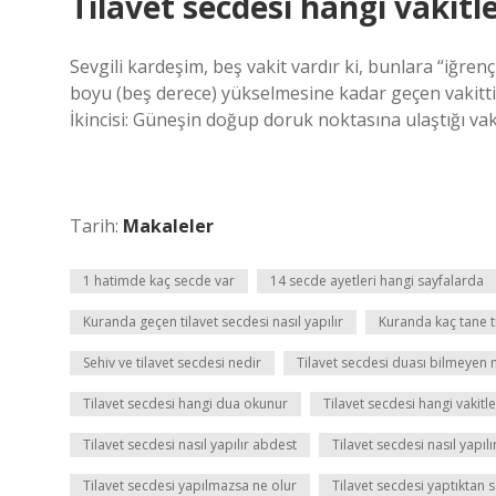
Tilavet secdesi hangi vakit
Sevgili kardeşim, beş vakit vardır ki, bunlara “iğren
boyu (beş derece) yükselmesine kadar geçen vakittir 
İkincisi: Güneşin doğup doruk noktasına ulaştığı vaki
Tarih:
Makaleler
1 hatimde kaç secde var
14 secde ayetleri hangi sayfalarda
Kuranda geçen tilavet secdesi nasıl yapılır
Kuranda kaç tane t
Sehiv ve tilavet secdesi nedir
Tilavet secdesi duası bilmeyen 
Tilavet secdesi hangi dua okunur
Tilavet secdesi hangi vakit
Tilavet secdesi nasıl yapılır abdest
Tilavet secdesi nasıl yapılı
Tilavet secdesi yapılmazsa ne olur
Tilavet secdesi yaptıktan