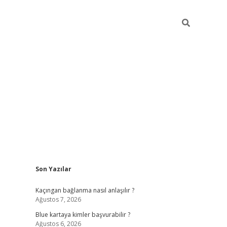
Sidebar
Son Yazılar
hiltonbet güncel
tulipbet giriş
Kaçıngan bağlanma nasıl anlaşılır ?
Ağustos 7, 2026
Blue kartaya kimler başvurabilir ?
Ağustos 6, 2026