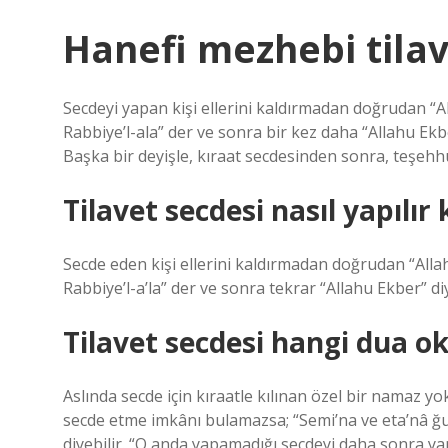
Hanefi mezhebi tilave
Secdeyi yapan kişi ellerini kaldırmadan doğrudan “A
Rabbiye’l-ala” der ve sonra bir kez daha “Allahu Ekb
Başka bir deyişle, kıraat secdesinden sonra, teşeh
Tilavet secdesi nasıl yapılır
Secde eden kişi ellerini kaldırmadan doğrudan “Alla
Rabbiye’l-a’la” der ve sonra tekrar “Allahu Ekber” d
Tilavet secdesi hangi dua o
Aslında secde için kıraatle kılınan özel bir namaz y
secde etme imkânı bulamazsa; “Semi’na ve eta’nâ ğufr
diyebilir. “O anda yapamadığı secdeyi daha sonra yap