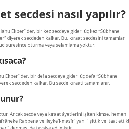
t secdesi nasıl yapılır?
llahu Ekber” der, bir kez secdeye gider, üç kez “Sübhane
er” diyerek secdeden kalkar. Bu, kıraat secdesini tamamlar.
hüd süresince oturma veya selamlama yoktur.
 kısaca?
hu Ekber” der, bir defa secdeye gider, üç defa “Sübhane
iyerek secdeden kalkar. Bu secde kıraati tamamlanır.
kunur?
oktur. Ancak secde veya kıraat âyetlerini işiten kimse, hemen
âneke Rabbena ve ileyke’l-masîr” yani “İşittik ve itaat ettik!
ar.” denmesi de tavsiye edilmiştir.