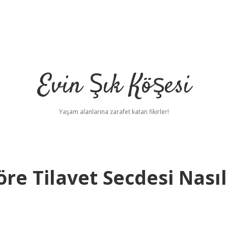
Evin Şık Köşesi
Yaşam alanlarına zarafet katan fikirler!
re Tilavet Secdesi Nasıl