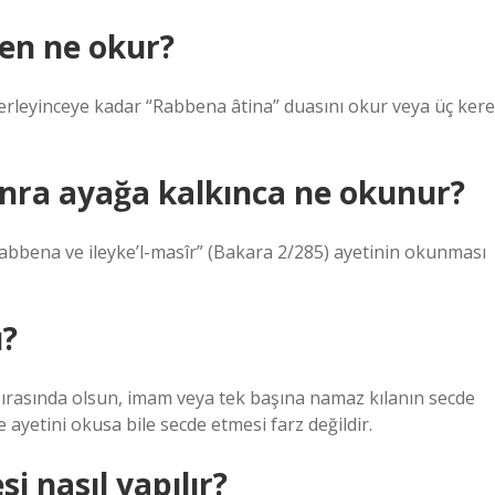
yen ne okur?
berleyinceye kadar “Rabbena âtina” duasını okur veya üç kere
onra ayağa kalkınca ne okunur?
abbena ve ileyke’l-masîr” (Bakara 2/285) ayetinin okunması
ı?
sırasında olsun, imam veya tek başına namaz kılanın secde
ayetini okusa bile secde etmesi farz değildir.
i nasıl yapılır?