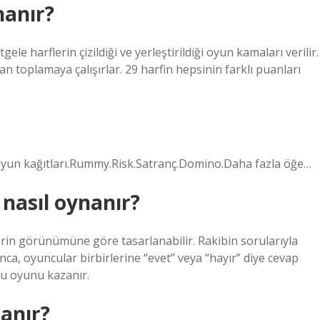
nanır?
e harflerin çizildiği ve yerleştirildiği oyun kamaları verilir.
 toplamaya çalışırlar. 29 harfin hepsinin farklı puanları
yun kağıtları.Rummy.Risk.Satranç.Domino.Daha fazla öğe…
nasıl oynanır?
rin görünümüne göre tasarlanabilir. Rakibin sorularıyla
nca, oyuncular birbirlerine “evet” veya “hayır” diye cevap
cu oyunu kazanır.
anır?