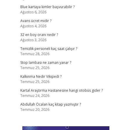
Blue kartaya kimler başvurabilir ?
Ağustos 6, 2026
Avans ücret midir ?
Ağustos 4, 2026
32 en boy oranı nedir ?
Ağustos 3, 2026
Temizlik personeli kaç saat çalışır ?
Temmuz 28, 2026
Stop lambası ne zaman yanar ?
Temmuz 25, 2026
Kalkınma Nedir Vikipedi ?
Temmuz 25, 2026
Kartal Araştırma Hastanesine hangi otobüs gider ?
Temmuz 24, 2026
Abdullah Öcalan kaç kitap yazmıştır ?
Temmuz 20, 2026