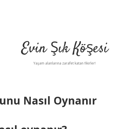
Evin Şık Köşesi
Yaşam alanlarına zarafet katan fikirler!
unu Nasıl Oynanır