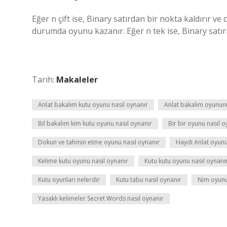
Eğer n çift ise, Binary satırdan bir nokta kaldırır
durumda oyunu kazanır. Eğer n tek ise, Binary satır
Tarih:
Makaleler
Anlat bakalım kutu oyunu nasıl oynanır
Anlat bakalım oyunun
Bil bakalım kim kutu oyunu nasıl oynanır
Bir bir oyunu nasıl o
Dokun ve tahmin etme oyunu nasıl oynanır
Haydi Anlat oyunu
Kelime kutu oyunu nasıl oynanır
Kutu kutu oyunu nasıl oynanı
Kutu oyunları nelerdir
Kutu tabu nasıl oynanır
Nim oyunu 
Yasaklı kelimeler Secret Words nasıl oynanır