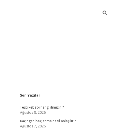
Sidebar
Son Yazılar
hiltonbet güncel
tulipbet giriş
Testi kebabı hangi ilimizin ?
Ağustos 8, 2026
Kaçıngan bağlanma nasıl anlaşılır ?
Ağustos 7, 2026