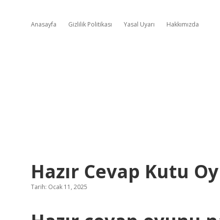
Anasayfa
Gizlilik Politikası
Yasal Uyarı
Hakkımızda
Hazır Cevap Kutu Oy
Tarih: Ocak 11, 2025