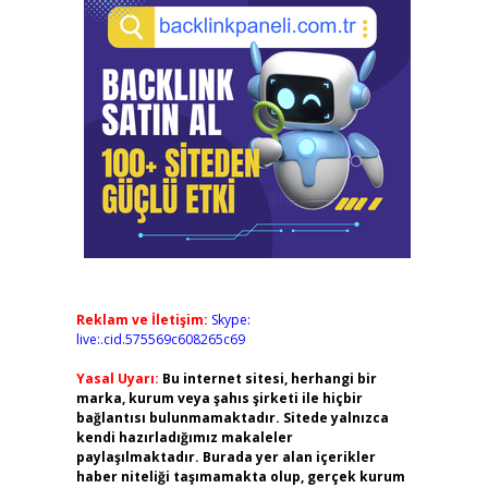
Reklam ve İletişim:
Skype:
live:.cid.575569c608265c69
Yasal Uyarı:
Bu internet sitesi, herhangi bir
marka, kurum veya şahıs şirketi ile hiçbir
bağlantısı bulunmamaktadır. Sitede yalnızca
kendi hazırladığımız makaleler
paylaşılmaktadır. Burada yer alan içerikler
haber niteliği taşımamakta olup, gerçek kurum