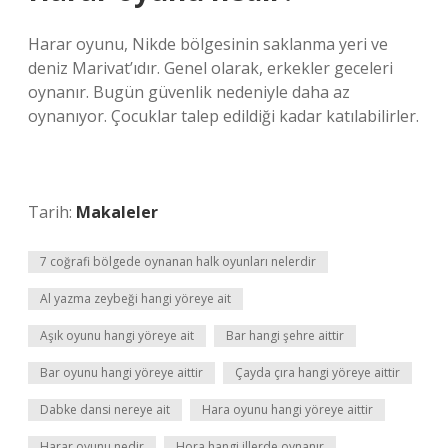
Harar oyunu, Nikde bölgesinin saklanma yeri ve
deniz Marivat’ıdır. Genel olarak, erkekler geceleri
oynanır. Bugün güvenlik nedeniyle daha az
oynanıyor. Çocuklar talep edildiği kadar katılabilirler.
Tarih:
Makaleler
7 coğrafi bölgede oynanan halk oyunları nelerdir
Al yazma zeybeği hangi yöreye ait
Aşık oyunu hangi yöreye ait
Bar hangi şehre aittir
Bar oyunu hangi yöreye aittir
Çayda çıra hangi yöreye aittir
Dabke dansi nereye ait
Hara oyunu hangi yöreye aittir
Harar oyunu nedir
Hora hangi illerde oynanır