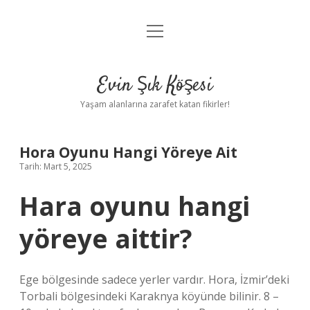
menüyü
Anasayfa
aç
Gizlilik Politikası
Evin Şık Köşesi
Yasal Uyarı
Yaşam alanlarına zarafet katan fikirler!
Hakkımızda
Hora Oyunu Hangi Yöreye Ait
Tarih: Mart 5, 2025
Hara oyunu hangi
yöreye aittir?
Ege bölgesinde sadece yerler vardır. Hora, İzmir’deki
Torbali bölgesindeki Karaknya köyünde bilinir. 8 –