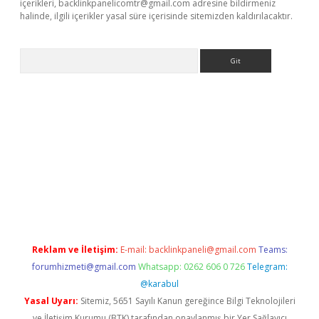
içerikleri,
backlinkpanelicomtr@gmail.com
adresine bildirmeniz
halinde, ilgili içerikler yasal süre içerisinde sitemizden kaldırılacaktır.
Arama
iltonbet güncel
tulipbet giriş
Reklam ve İletişim:
E-mail:
backlinkpaneli@gmail.com
Teams:
forumhizmeti@gmail.com
Whatsapp: 0262 606 0 726
Telegram:
@karabul
Yasal Uyarı:
Sitemiz, 5651 Sayılı Kanun gereğince Bilgi Teknolojileri
ve İletişim Kurumu (BTK) tarafından onaylanmış bir Yer Sağlayıcı