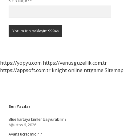
5 + 3 kaçtır?
*
https://yopyu.com
https://venusguzellik.com.tr
https://appsoft.com.tr
knight online
nttgame
Sitemap
Sidebar
Son Yazılar
Blue kartaya kimler başvurabilir ?
Ağustos 6, 2026
Avans ücret midir ?