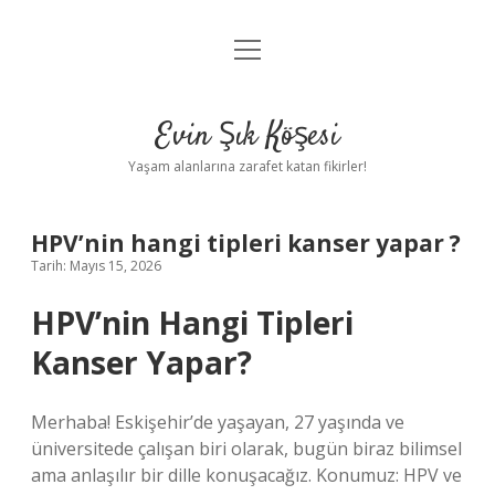
menüyü
Anasayfa
aç
Gizlilik Politikası
Evin Şık Köşesi
Yasal Uyarı
Yaşam alanlarına zarafet katan fikirler!
Hakkımızda
HPV’nin hangi tipleri kanser yapar ?
Tarih: Mayıs 15, 2026
HPV’nin Hangi Tipleri
Kanser Yapar?
Merhaba! Eskişehir’de yaşayan, 27 yaşında ve
üniversitede çalışan biri olarak, bugün biraz bilimsel
ama anlaşılır bir dille konuşacağız. Konumuz: HPV ve