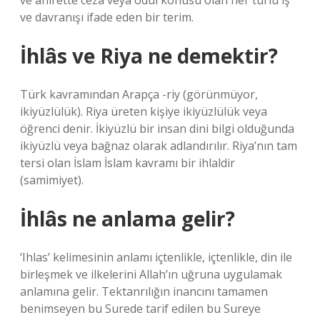
ve ahirette ceza veya ödül konusu olan her türlü iş
ve davranışı ifade eden bir terim.
İhlâs ve Riya ne demektir?
Türk kavramından Arapça -riy (görünmüyor,
ikiyüzlülük). Riya üreten kişiye ikiyüzlülük veya
öğrenci denir. İkiyüzlü bir insan dini bilgi olduğunda
ikiyüzlü veya bağnaz olarak adlandırılır. Riya’nın tam
tersi olan İslam İslam kavramı bir ihlaldir
(samimiyet).
İhlâs ne anlama gelir?
‘Ihlas’ kelimesinin anlamı içtenlikle, içtenlikle, din ile
birleşmek ve ilkelerini Allah’ın uğruna uygulamak
anlamına gelir. Tektanrılığın inancını tamamen
benimseyen bu Surede tarif edilen bu Sureye