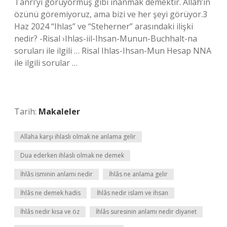
Tanrı’yı ​​görüyormuş gibi inanmak demektir. Allah’ın
özünü göremiyoruz, ama bizi ve her şeyi görüyor.3
Haz 2024 “Ihlas” ve “Steherner” arasındaki ilişki
nedir? -Risal ›Ihlas-iil-Ihsan-Munun-Buchhalt-na
soruları ile ilgili … Risal Ihlas-Ihsan-Mun Hesap NNA
ile ilgili sorular …
Tarih:
Makaleler
Allaha karşı ihlaslı olmak ne anlama gelir
Dua ederken ihlaslı olmak ne demek
İhlâs isminin anlamı nedir
İhlâs ne anlama gelir
İhlâs ne demek hadis
İhlâs nedir islam ve ihsan
İhlâs nedir kısa ve öz
İhlâs suresinin anlamı nedir diyanet