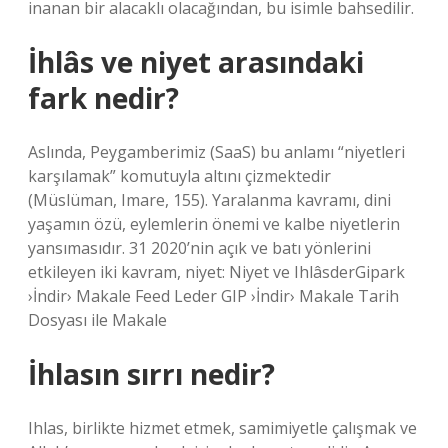
inanan bir alacaklı olacağından, bu isimle bahsedilir.
İhlâs ve niyet arasındaki
fark nedir?
Aslında, Peygamberimiz (SaaS) bu anlamı “niyetleri
karşılamak” komutuyla altını çizmektedir
(Müslüman, Imare, 155). Yaralanma kavramı, dini
yaşamın özü, eylemlerin önemi ve kalbe niyetlerin
yansımasıdır. 31 2020’nin açık ve batı yönlerini
etkileyen iki kavram, niyet: Niyet ve IhlâsderGipark
›İndir› Makale Feed Leder GIP ›İndir› Makale Tarih
Dosyası ile Makale
İhlasın sırrı nedir?
Ihlas, birlikte hizmet etmek, samimiyetle çalışmak ve