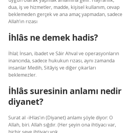
uygun olarak yapmak anlamına gelir. Hayranlık,
dua, iş ve hizmetler, madde, kişisel kullanım, cevap
beklemeden gerçek ve ana amaç yapmadan, sadece
Allah’ın rızası
İhlâs ne demek hadis?
İhlal; İnsan, ibadet ve Sâir Ahval ve operasyonların
inancında, sadece hukukun rızası, aynı zamanda
insanlar Medih, Sitâyiş ve diğer çıkarları
beklemezler.
İhlâs suresinin anlamı nedir
diyanet?
Surat al -iHlas’ın (Diyanet) anlamı şöyle diyor: O
Allah, biri. Allah sığdır. (Her şeyin ona ihtiyacı var,
hiçbir şeye ihtiyacı yok.