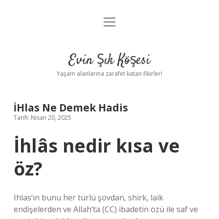
menüyü
Anasayfa
aç
Gizlilik Politikası
Evin Şık Köşesi
Yasal Uyarı
Yaşam alanlarına zarafet katan fikirler!
Hakkımızda
İHlas Ne Demek Hadis
Tarih: Nisan 20, 2025
İhlâs nedir kısa ve
öz?
Ihlas’ın bunu her türlü şovdan, shirk, laik
endişelerden ve Allah’ta (CC) ibadetin özü ile saf ve