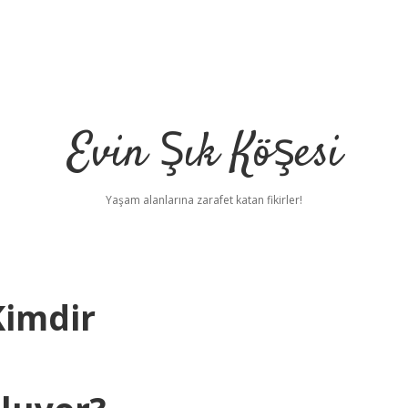
Evin Şık Köşesi
Yaşam alanlarına zarafet katan fikirler!
Kimdir