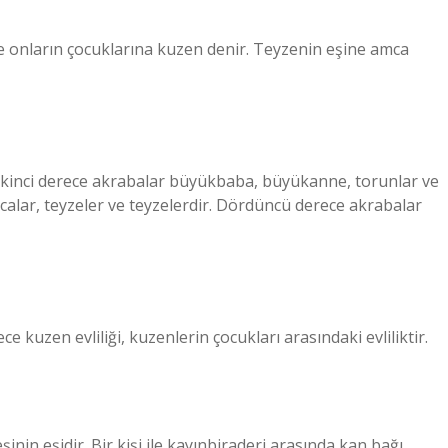
ve onların çocuklarına kuzen denir. Teyzenin eşine amca
. İkinci derece akrabalar büyükbaba, büyükanne, torunlar ve
alar, teyzeler ve teyzelerdir. Dördüncü derece akrabalar
ece kuzen evliliği, kuzenlerin çocukları arasındaki evliliktir.
şinin eşidir. Bir kişi ile kayınbiraderi arasında kan bağı