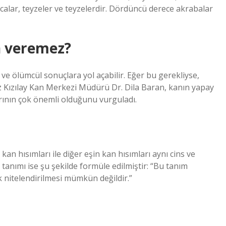
alar, teyzeler ve teyzelerdir. Dördüncü derece akrabalar
n veremez?
 ve ölümcül sonuçlara yol açabilir. Eğer bu gerekliyse,
z Kızılay Kan Merkezi Müdürü Dr. Dila Baran, kanın yapay
rının çok önemli olduğunu vurguladı.
an hısımları ile diğer eşin kan hısımları aynı cins ve
k tanımı ise şu şekilde formüle edilmiştir: “Bu tanım
ak nitelendirilmesi mümkün değildir.”