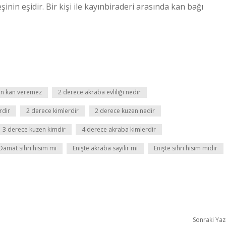
şinin eşidir. Bir kişi ile kayınbiraderi arasında kan bağı
en kan veremez
2 derece akraba evliliği nedir
rdir
2 derece kimlerdir
2 derece kuzen nedir
3 derece kuzen kimdir
4 derece akraba kimlerdir
Damat sihri hisim mi
Enişte akraba sayılır mı
Enişte sıhri hısım mıdır
Sonraki Yaz