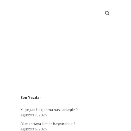
Sidebar
Son Yazılar
hiltonbet güncel
tulipbet giriş
Kaçıngan bağlanma nasıl anlaşılır ?
Ağustos 7, 2026
Blue kartaya kimler başvurabilir ?
Ağustos 6, 2026