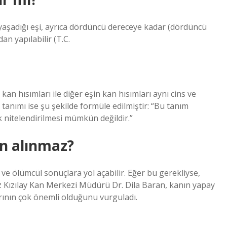
kte yaşadığı eşi, ayrıca dördüncü dereceye kadar (dördüncü
an yapılabilir (T.C.
an hısımları ile diğer eşin kan hısımları aynı cins ve
k tanımı ise şu şekilde formüle edilmiştir: “Bu tanım
ak nitelendirilmesi mümkün değildir.”
n alınmaz?
 ve ölümcül sonuçlara yol açabilir. Eğer bu gerekliyse,
z Kızılay Kan Merkezi Müdürü Dr. Dila Baran, kanın yapay
rının çok önemli olduğunu vurguladı.