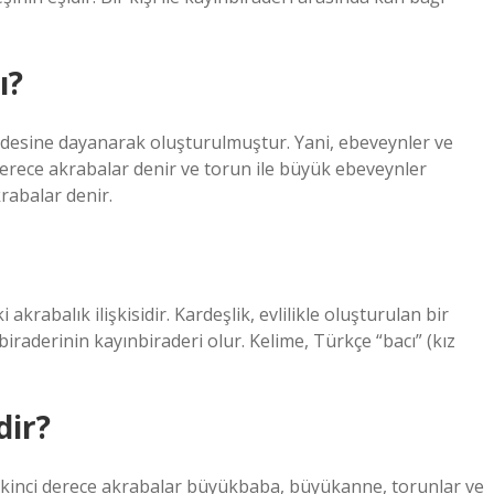
ı?
ddesine dayanarak oluşturulmuştur. Yani, ebeveynler ve
erece akrabalar denir ve torun ile büyük ebeveynler
rabalar denir.
krabalık ilişkisidir. Kardeşlik, evlilikle oluşturulan bir
iraderinin kayınbiraderi olur. Kelime, Türkçe “bacı” (kız
dir?
. İkinci derece akrabalar büyükbaba, büyükanne, torunlar ve