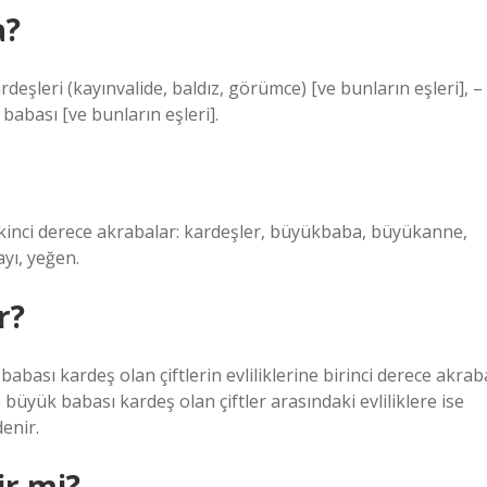
a?
deşleri (kayınvalide, baldız, görümce) [ve bunların eşleri], –
babası [ve bunların eşleri].
– İkinci derece akrabalar: kardeşler, büyükbaba, büyükanne,
yı, yeğen.
r?
ya babası kardeş olan çiftlerin evliliklerine birinci derece akrab
e büyük babası kardeş olan çiftler arasındaki evliliklere ise
denir.
ir mi?