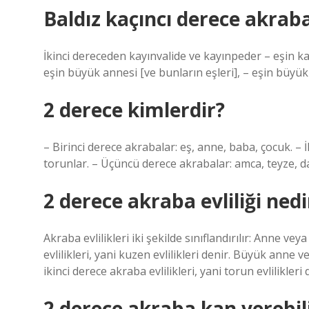
Baldız kaçıncı derece akrab
İkinci dereceden kayınvalide ve kayınpeder – eşin kar
eşin büyük annesi [ve bunların eşleri], – eşin büyük 
2 derece kimlerdir?
– Birinci derece akrabalar: eş, anne, baba, çocuk. 
torunlar. – Üçüncü derece akrabalar: amca, teyze, da
2 derece akraba evliliği nedi
Akraba evlilikleri iki şekilde sınıflandırılır: Anne ve
evlilikleri, yani kuzen evlilikleri denir. Büyük anne v
ikinci derece akraba evlilikleri, yani torun evlilikleri 
2 derece akraba kan verebil