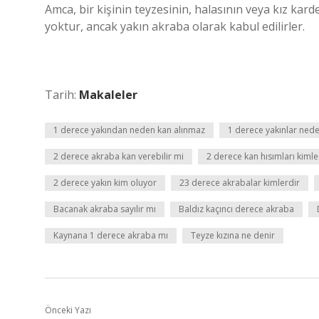
Amca, bir kişinin teyzesinin, halasının veya kız karde
yoktur, ancak yakın akraba olarak kabul edilirler.
Tarih:
Makaleler
1 derece yakından neden kan alınmaz
1 derece yakınlar ned
2 derece akraba kan verebilir mi
2 derece kan hısımları kimle
2 derece yakın kim oluyor
23 derece akrabalar kimlerdir
Bacanak akraba sayılır mı
Baldız kaçıncı derece akraba
Kaynana 1 derece akraba mı
Teyze kızına ne denir
Önceki Yazı