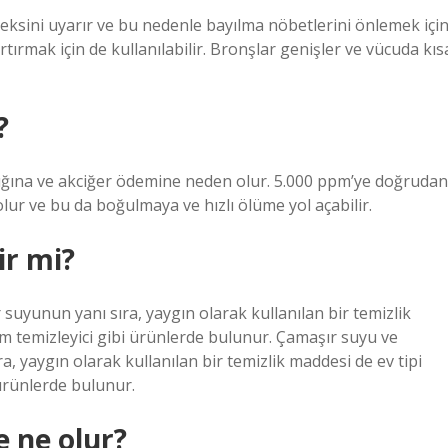
ksini uyarır ve bu nedenle bayılma nöbetlerini önlemek içi
tırmak için de kullanılabilir. Bronşlar genişler ve vücuda kıs
?
ığına ve akciğer ödemine neden olur. 5.000 ppm’ye doğrudan
ur ve bu da boğulmaya ve hızlı ölüme yol açabilir.
ir mi?
suyunun yanı sıra, yaygın olarak kullanılan bir temizlik
 temizleyici gibi ürünlerde bulunur. Çamaşır suyu ve
, yaygın olarak kullanılan bir temizlik maddesi de ev tipi
ürünlerde bulunur.
 ne olur?