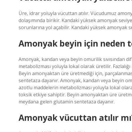
Üre, idrar yoluyla vücuttan atılır. Vücudumuz amon
dolaşımında birikir. Kandaki yüksek amonyak seviyel
sorunlarına yol açabilir. Kandaki yüksek amonyak sev
Amonyak beyin için neden t
Amonyak, kandan veya beyin omurilik sıvısından di
metabolizması yoluyla lokal olarak üretilir. Fazlalığı
Beyin amonyaktan üre üretmediği için, parçalanmas
sentetaza dayanır. Amonyak, kandan veya beyin omur
azotlu maddelerin metabolizması yoluyla lokal olarak
toksik etkiye sahiptir. Beyin amonyaktan üre üretme
meydana gelen glutamin sentetaza dayanır.
Amonyak vücuttan atılır mı