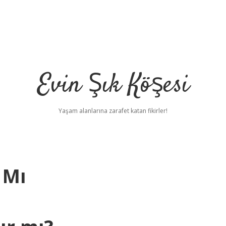
Evin Şık Köşesi
Yaşam alanlarına zarafet katan fikirler!
 Mı