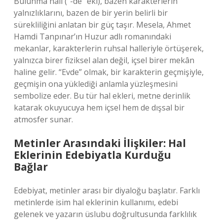
Bulunma hali (“-de” eki), bazen karakterlerin
yalnızlıklarını, bazen de bir yerin belirli bir
sürekliliğini anlatan bir güç taşır. Mesela, Ahmet
Hamdi Tanpınar’ın Huzur adlı romanındaki
mekanlar, karakterlerin ruhsal halleriyle örtüşerek,
yalnızca birer fiziksel alan değil, içsel birer mekân
haline gelir. “Evde” olmak, bir karakterin geçmişiyle,
geçmişin ona yüklediği anlamla yüzleşmesini
sembolize eder. Bu tür hal ekleri, metne derinlik
katarak okuyucuya hem içsel hem de dışsal bir
atmosfer sunar.
Metinler Arasındaki İlişkiler: Hal
Eklerinin Edebiyatla Kurduğu
Bağlar
Edebiyat, metinler arası bir diyaloğu başlatır. Farklı
metinlerde isim hal eklerinin kullanımı, edebi
gelenek ve yazarın üslubu doğrultusunda farklılık