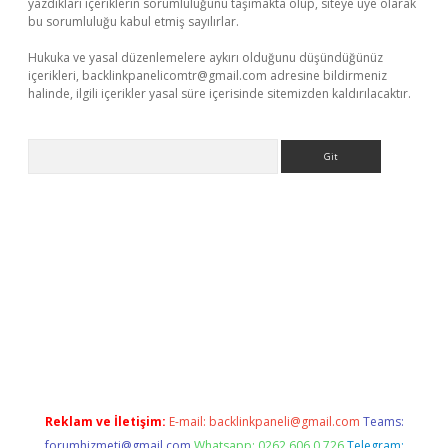
yazdıkları içeriklerin sorumluluğunu taşımakta olup, siteye üye olarak
bu sorumluluğu kabul etmiş sayılırlar.
Hukuka ve yasal düzenlemelere aykırı olduğunu düşündüğünüz
içerikleri,
backlinkpanelicomtr@gmail.com
adresine bildirmeniz
halinde, ilgili içerikler yasal süre içerisinde sitemizden kaldırılacaktır.
Arama
ş
Reklam ve İletişim:
E-mail:
backlinkpaneli@gmail.com
Teams:
forumhizmeti@gmail.com
Whatsapp: 0262 606 0 726
Telegram: