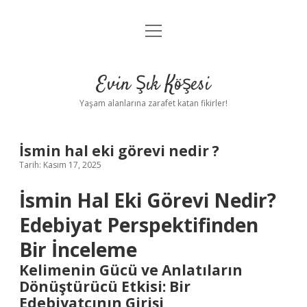
menüyü
Anasayfa
aç
Gizlilik Politikası
Evin Şık Köşesi
Yasal Uyarı
Yaşam alanlarına zarafet katan fikirler!
Hakkımızda
İsmin hal eki görevi nedir ?
Tarih: Kasım 17, 2025
İsmin Hal Eki Görevi Nedir?
Edebiyat Perspektifinden
Bir İnceleme
Kelimenin Gücü ve Anlatıların
Dönüştürücü Etkisi: Bir
Edebiyatçının Girişi