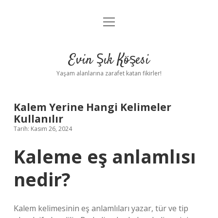
menüyü
Anasayfa
aç
Gizlilik Politikası
Evin Şık Köşesi
Yasal Uyarı
Yaşam alanlarına zarafet katan fikirler!
Hakkımızda
Kalem Yerine Hangi Kelimeler
Kullanılır
Tarih: Kasım 26, 2024
Kaleme eş anlamlısı
nedir?
Kalem kelimesinin eş anlamlıları yazar, tür ve tip