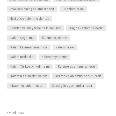
Ayakkabının eş anlamlısı nedir
Eş anlamlısı ne
Eski dilde kalem ne demek
Eskiden kalem yerine ne kullanılırdı
Kağıt eş anlamlısı nedir
Kalem çoğul mu
Kalem kaç kelime
Kalem kelimesi isim midir
Kalem ne eki
Kalem nedir din
Kalem neye denir
Kalem Türkçe bir kelime mi
Kaleme eş anlamlısı nedir
Kalemin adı neden kalem
Kelime eş anlamlısı nedir 3 sınıf
Kitabın eş anlamı nedir
Sözcüğün eş anlamlısı nedir
Önceki Yazı