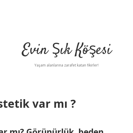
Evin Şık Köşesi
Yaşam alanlarına zarafet katan fikirler!
tetik var mı ?
var mı? Görünürlük, beden