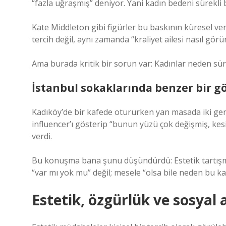
“fazla uğraşmış” deniyor. Yani kadın bedeni sürekli b
Kate Middleton gibi figürler bu baskının küresel v
tercih değil, aynı zamanda “kraliyet ailesi nasıl g
Ama burada kritik bir sorun var: Kadınlar neden sürek
İstanbul sokaklarında benzer bir g
Kadıköy’de bir kafede otururken yan masada iki gen
influencer’ı gösterip “bunun yüzü çok değişmiş, kesin 
verdi.
Bu konuşma bana şunu düşündürdü: Estetik tartışm
“var mı yok mu” değil; mesele “olsa bile neden bu k
Estetik, özgürlük ve sosyal a