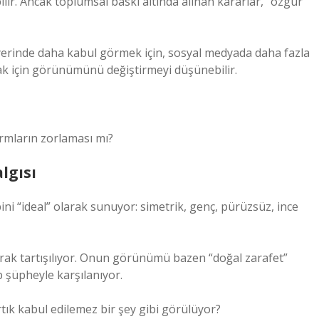
ilir. Ancak toplumsal baskı altında alınan kararlar, “özgür
iş yerinde daha kabul görmek için, sosyal medyada daha fazla
mak için görünümünü değiştirmeyi düşünebilir.
mların zorlaması mı?
algısı
ni “ideal” olarak sunuyor: simetrik, genç, pürüzsüz, ince
larak tartışılıyor. Onun görünümü bazen “doğal zarafet”
 şüpheyle karşılanıyor.
ık kabul edilemez bir şey gibi görülüyor?