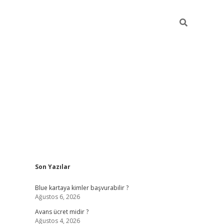
Sidebar
Son Yazılar
hiltonbet güncel
tulipbet giriş
Blue kartaya kimler başvurabilir ?
Ağustos 6, 2026
Avans ücret midir ?
Ağustos 4, 2026