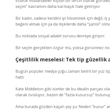
Estetik müdahaleler kişisel bir tercih olarak görüleb
seçim” kavramını daha karmaşık hale getiriyor.
Bir kadın, sadece kendini iyi hissetmek için değil, 
beğeni almak için ya da ilişkilerde daha “şanslı” ol
Bu noktada sosyal adalet sorusu devreye giriyor:
Bir seçim gerçekten özgür mü, yoksa görünmez nor
Çeşitlilik meselesi: Tek tip güzellik 
Bugün popüler medya çoğu zaman belirli bir yüz tipi
hatlı.
Kate Middleton gibi isimler de bu idealin parçası o
olarak övülüyor, bazen de “fazla kusursuz” bulunup
Ama burada gözden kaçan şey şu: Neden “kusur” art