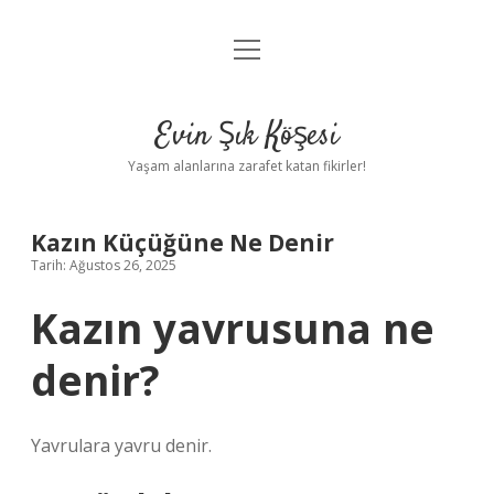
menüyü
Anasayfa
aç
Gizlilik Politikası
Evin Şık Köşesi
Yasal Uyarı
Yaşam alanlarına zarafet katan fikirler!
Hakkımızda
Kazın Küçüğüne Ne Denir
Tarih: Ağustos 26, 2025
Kazın yavrusuna ne
denir?
Yavrulara yavru denir.