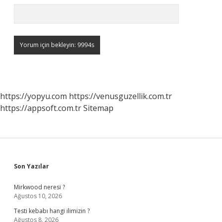
https://yopyu.com
https://venusguzellik.com.tr
https://appsoft.com.tr
Sitemap
Sidebar
Son Yazılar
Mirkwood neresi ?
Ağustos 10, 2026
Testi kebabı hangi ilimizin ?
Ağustos 8, 2026