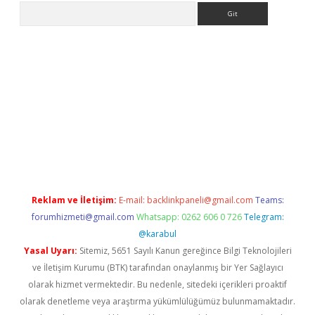
Arama
hiltonbet güncel
tulipbet giriş
Reklam ve İletişim:
E-mail:
backlinkpaneli@gmail.com
Teams:
forumhizmeti@gmail.com
Whatsapp: 0262 606 0 726
Telegram:
@karabul
Yasal Uyarı:
Sitemiz, 5651 Sayılı Kanun gereğince Bilgi Teknolojileri
ve İletişim Kurumu (BTK) tarafından onaylanmış bir Yer Sağlayıcı
olarak hizmet vermektedir. Bu nedenle, sitedeki içerikleri proaktif
olarak denetleme veya araştırma yükümlülüğümüz bulunmamaktadır.