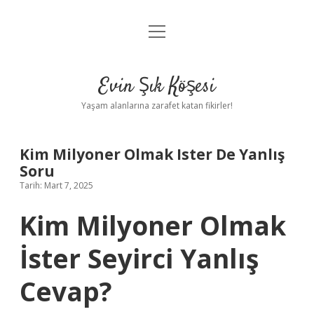
menüyü
Anasayfa
aç
Gizlilik Politikası
Evin Şık Köşesi
Yasal Uyarı
Yaşam alanlarına zarafet katan fikirler!
Hakkımızda
Kim Milyoner Olmak Ister De Yanlış
Soru
Tarih: Mart 7, 2025
Kim Milyoner Olmak
İster Seyirci Yanlış
Cevap?