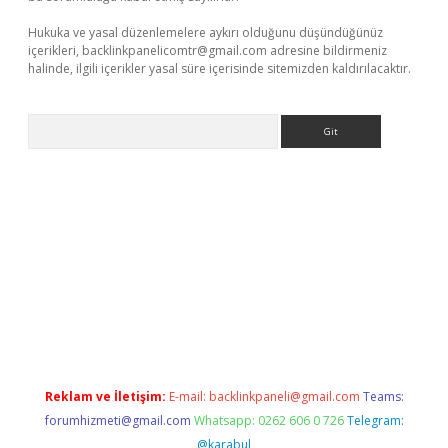
Hukuka ve yasal düzenlemelere aykırı olduğunu düşündüğünüz
içerikleri,
backlinkpanelicomtr@gmail.com
adresine bildirmeniz
halinde, ilgili içerikler yasal süre içerisinde sitemizden kaldırılacaktır.
Arama
güncel
tulipbet giriş
Reklam ve İletişim:
E-mail:
backlinkpaneli@gmail.com
Teams:
forumhizmeti@gmail.com
Whatsapp: 0262 606 0 726
Telegram:
@karabul