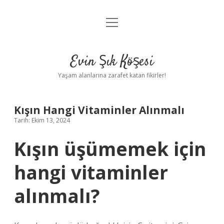
menüyü
Anasayfa
aç
Gizlilik Politikası
Evin Şık Köşesi
Yasal Uyarı
Yaşam alanlarına zarafet katan fikirler!
Hakkımızda
Kışın Hangi Vitaminler Alınmalı
Tarih: Ekim 13, 2024
Kışın üşümemek için
hangi vitaminler
alınmalı?