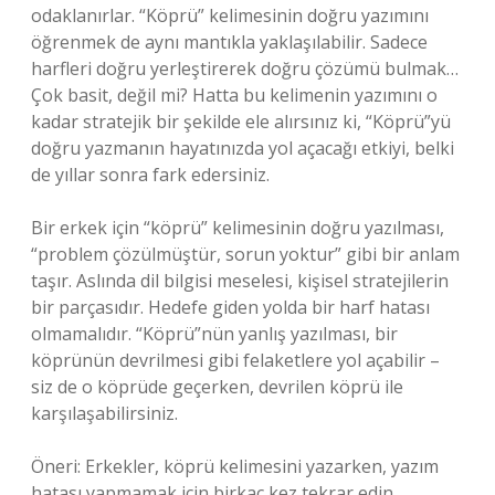
odaklanırlar. “Köprü” kelimesinin doğru yazımını
öğrenmek de aynı mantıkla yaklaşılabilir. Sadece
harfleri doğru yerleştirerek doğru çözümü bulmak…
Çok basit, değil mi? Hatta bu kelimenin yazımını o
kadar stratejik bir şekilde ele alırsınız ki, “Köprü”yü
doğru yazmanın hayatınızda yol açacağı etkiyi, belki
de yıllar sonra fark edersiniz.
Bir erkek için “köprü” kelimesinin doğru yazılması,
“problem çözülmüştür, sorun yoktur” gibi bir anlam
taşır. Aslında dil bilgisi meselesi, kişisel stratejilerin
bir parçasıdır. Hedefe giden yolda bir harf hatası
olmamalıdır. “Köprü”nün yanlış yazılması, bir
köprünün devrilmesi gibi felaketlere yol açabilir –
siz de o köprüde geçerken, devrilen köprü ile
karşılaşabilirsiniz.
Öneri: Erkekler, köprü kelimesini yazarken, yazım
hatası yapmamak için birkaç kez tekrar edin.