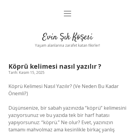
menüyü
Anasayfa
aç
Gizlilik Politikası
Evin Şık Köşesi
Yasal Uyarı
Yaşam alanlarına zarafet katan fikirler!
Hakkımızda
Köprü kelimesi nasıl yazılır ?
Tarih: Kasım 15, 2025
Köprü Kelimesi Nasıl Yazılır? (Ve Neden Bu Kadar
Önemli?)
Düşünsenize, bir sabah yazınızda “köprü” kelimesini
yazıyorsunuz ve bu yazıda tek bir harf hatası
yapıyorsunuz: “köprü.” Ne olur? Evet, yazınızın
tamamı mahvolmaz ama kesinlikle birkaç yanlış