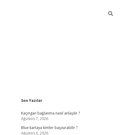
Sidebar
Son Yazılar
hiltonbet güncel
tulipbet giriş
Kaçıngan bağlanma nasıl anlaşılır ?
Ağustos 7, 2026
Blue kartaya kimler başvurabilir ?
Ağustos 6, 2026