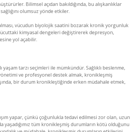
türürler. Bilimsel açıdan bakıldığında, bu alışkanlıklar
n sağlığını olumsuz yönde etkiler.
 alması, vücudun biyolojik saatini bozarak kronik yorgunluk
 vücuttaki kimyasal dengeleri değiştirerek depresyon,
sine yol açabilir.
ı yaşam tarzı seçimleri ile mümkündür. Sağlıklı beslenme,
 yönetimi ve profesyonel destek almak, kronikleşmiş
ışında, bir durum kronikleştiğinde erken müdahale etmek,
rışım yapar, çünkü çoğunlukla tedavi edilmesi zor olan, uzun
ımızda yaşadığımız tüm kronikleşmiş durumların kötü olduğunu
rkındalık ve müdahale, kronikleşmiş durumların etkilerini