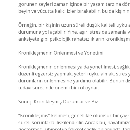
görünen şeyleri zaman içinde bir yaşam tarzına dönüş
beyin ve vücutta kalıcı izler bırakabilir, bu da kişini
Örneğin, bir kişinin uzun süreli düşük kaliteli uyku
durumuna yol açabilir. Yine, aşırı stres de zamanla
anksiyete gibi psikolojik rahatsızlıkların kronikleşme
Kronikleşmenin Önlenmesi ve Yönetimi
Kronikleşmenin önlenmesi ya da yönetilmesi, sağlıkl
düzenli egzersiz yapmak, yeterli uyku almak, stres
durumların önlenmesine yardımcı olabilir. Bunun d
tedavi sürecinde önemli bir rol oynar.
Sonuç: Kronikleşmiş Durumlar ve Biz
“Kronikleşmiş” kelimesi, genellikle olumsuz bir çağ
süreli sorunlarla ilişkilendirilir. Ancak bu, hayat
göstermez. Zihinsel ve fiziksel sağlık anlamında, fa