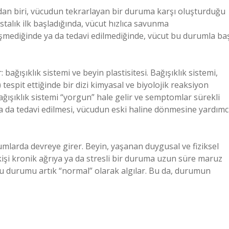
dan biri, vücudun tekrarlayan bir duruma karşı oluşturduğu
talık ilk başladığında, vücut hızlıca savunma
eşmediğinde ya da tedavi edilmediğinde, vücut bu durumla ba
ğışıklık sistemi ve beyin plastisitesi. Bağışıklık sistemi,
) tespit ettiğinde bir dizi kimyasal ve biyolojik reaksiyon
ışıklık sistemi “yorgun” hale gelir ve semptomlar sürekli
ya da tedavi edilmesi, vücudun eski haline dönmesine yardımc
 durumlarda devreye girer. Beyin, yaşanan duygusal ve fiziksel
 kişi kronik ağrıya ya da stresli bir duruma uzun süre maruz
i bu durumu artık “normal” olarak algılar. Bu da, durumun