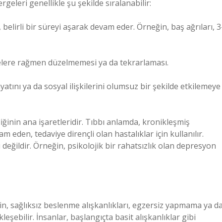
eleri genellikle şu şekilde sıralanabilir:
irli bir süreyi aşarak devam eder. Örneğin, baş ağrıları, 3
lere rağmen düzelmemesi ya da tekrarlaması.
yatını ya da sosyal ilişkilerini olumsuz bir şekilde etkilemeye
ğinin ana işaretleridir. Tıbbı anlamda, kronikleşmiş
 eden, tedaviye dirençli olan hastalıklar için kullanılır.
ı değildir. Örneğin, psikolojik bir rahatsızlık olan depresyon
eğin, sağlıksız beslenme alışkanlıkları, egzersiz yapmama ya d
şebilir. İnsanlar, başlangıçta basit alışkanlıklar gibi