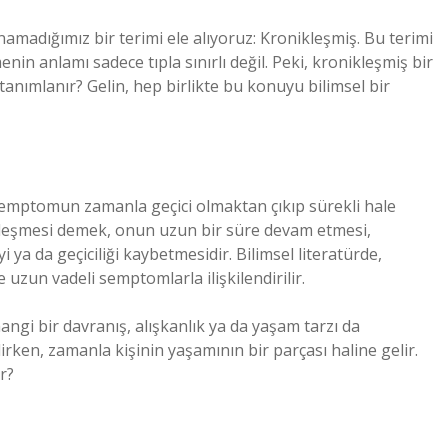
adığımız bir terimi ele alıyoruz: Kronikleşmiş. Bu terimi
enin anlamı sadece tıpla sınırlı değil. Peki, kronikleşmiş bir
anımlanır? Gelin, hep birlikte bu konuyu bilimsel bir
 semptomun zamanla geçici olmaktan çıkıp sürekli hale
kleşmesi demek, onun uzun bir süre devam etmesi,
 ya da geçiciliği kaybetmesidir. Bilimsel literatürde,
 uzun vadeli semptomlarla ilişkilendirilir.
hangi bir davranış, alışkanlık ya da yaşam tarzı da
ilirken, zamanla kişinin yaşamının bir parçası haline gelir.
r?