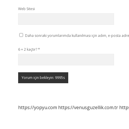
Web Sitesi
Daha sonraki yorumlarımda kullanılması için adım, e-posta adres
6 + 2 kaçtır?
*
https://yopyu.com
https://venusguzellik.com.tr
http