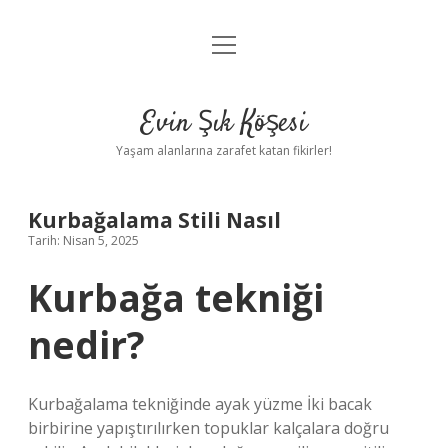
menüyü
Anasayfa
aç
Gizlilik Politikası
Evin Şık Köşesi
Yasal Uyarı
Yaşam alanlarına zarafet katan fikirler!
Hakkımızda
Kurbağalama Stili Nasıl
Tarih: Nisan 5, 2025
Kurbağa tekniği
nedir?
Kurbağalama tekniğinde ayak yüzme İki bacak
birbirine yapıştırılırken topuklar kalçalara doğru