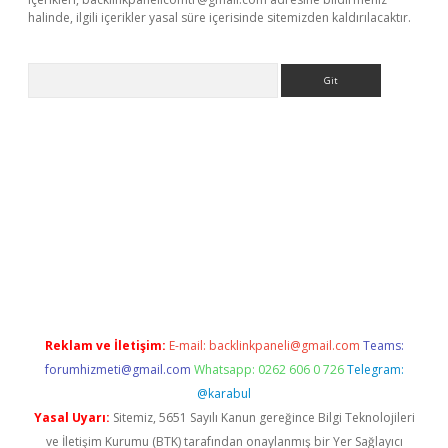
halinde, ilgili içerikler yasal süre içerisinde sitemizden kaldırılacaktır.
Arama
tonbet güncel
tulipbet giriş
Reklam ve İletişim:
E-mail:
backlinkpaneli@gmail.com
Teams:
forumhizmeti@gmail.com
Whatsapp: 0262 606 0 726
Telegram:
@karabul
Yasal Uyarı:
Sitemiz, 5651 Sayılı Kanun gereğince Bilgi Teknolojileri
ve İletişim Kurumu (BTK) tarafından onaylanmış bir Yer Sağlayıcı