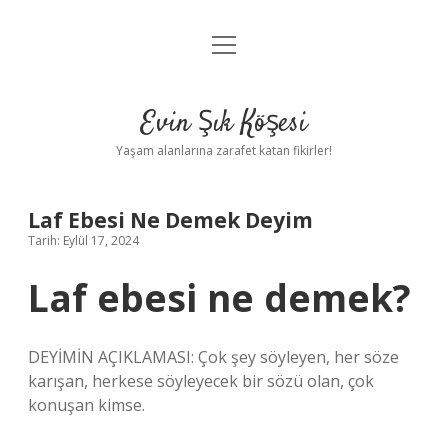
menüyü
Anasayfa
aç
Gizlilik Politikası
Evin Şık Köşesi
Yasal Uyarı
Yaşam alanlarına zarafet katan fikirler!
Hakkımızda
Laf Ebesi Ne Demek Deyim
Tarih: Eylül 17, 2024
Laf ebesi ne demek?
DEYİMİN AÇIKLAMASI: Çok şey söyleyen, her söze
karışan, herkese söyleyecek bir sözü olan, çok
konuşan kimse.