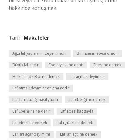
birisi veya bir konu hakkında konuşmak, onun
hakkında konuşmak.
Tarih:
Makaleler
Ağzı laf yapmanın deyimi nedir
Bir insanın ebesi kimdir
Büyük laf nedir
Ebe diye kime denir
Ebesi ne demek
Halk dilinde Bibi ne demek
Laf açmak deyim mi
Laf atmak deyimler anlamı nedir
Laf cambazlığı nasıl yapılır
Laf ebeliği ne demek
Laf Ebeliğine ne denir
Laf ebesi kaç sayfa
Laf ebesi ne demek
Laf ı güzel ne demek
Laf lafı açar deyim mi
Laf lafı açtı ne demek