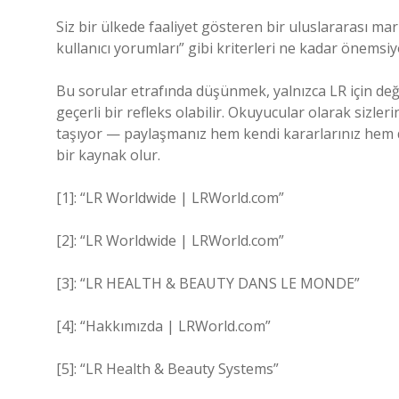
Siz bir ülkede faaliyet gösteren bir uluslararası ma
kullanıcı yorumları” gibi kriterleri ne kadar önems
Bu sorular etrafında düşünmek, yalnızca LR için deği
geçerli bir refleks olabilir. Okuyucular olarak sizle
taşıyor — paylaşmanız hem kendi kararlarınız hem d
bir kaynak olur.
[1]: “LR Worldwide | LRWorld.com”
[2]: “LR Worldwide | LRWorld.com”
[3]: “LR HEALTH & BEAUTY DANS LE MONDE”
[4]: “Hakkımızda | LRWorld.com”
[5]: “LR Health & Beauty Systems”