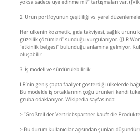
yoksa sadece üye edinme mi?” tartışmaları var. ([Viki
2. Ürün portföyünün çeşitliliği vs. yerel düzenlemel
Her ülkenin kozmetik, gıda takviyesi, sağlık ürünü k
güzellik çözümleri” sunduğu vurgulanıyor. ([LR Wor
“etkinlik belgesi” bulunduğu anlamına gelmiyor. Kull
oluşabilir.
3. İş modeli ve sürdürülebilirlik
LR’nin geniş çapta faaliyet gösterdiği ülkelerde bağı
Bu modelde iş ortaklarının çoğu ürünleri kendi tüket
gruba odaklanıyor. Wikipedia sayfasında:
> “Großteil der Vertriebspartner kauft die Produkte l
> Bu durum kullanıcılar açısından şunları düşündürm