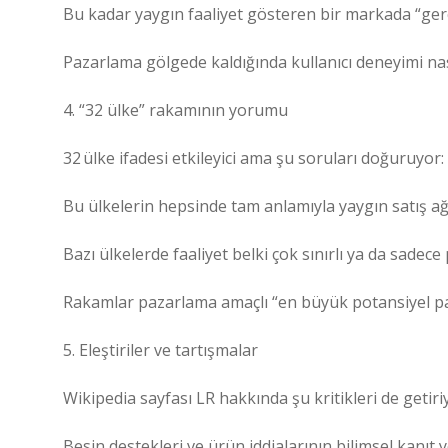
Bu kadar yaygın faaliyet gösteren bir markada “gerç
Pazarlama gölgede kaldığında kullanıcı deneyimi nas
4. “32 ülke” rakamının yorumu
32 ülke ifadesi etkileyici ama şu soruları doğuruyor:
Bu ülkelerin hepsinde tam anlamıyla yaygın satış ağı,
Bazı ülkelerde faaliyet belki çok sınırlı ya da sadece
Rakamlar pazarlama amaçlı “en büyük potansiyel pa
5. Eleştiriler ve tartışmalar
Wikipedia sayfası LR hakkında şu kritikleri de getiri
Besin destekleri ve ürün iddialarının bilimsel kanıt