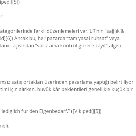
pedi][5])
er
ategorilerinde farklı düzenlemeleri var. LR’nin “sağlık &
ld][6]) Ancak bu, her pazarda “tam yasal ruhsat” veya
anıcı açısından “varız ama kontrol görece zayıf” algısı
msız satış ortakları üzerinden pazarlama yaptığı belirtiliyor.
imi için alırken, büyük kâr beklentileri genellikle küçük bir
ediglich für den Eigenbedarf.” ([Vikipedi][5])
eli: