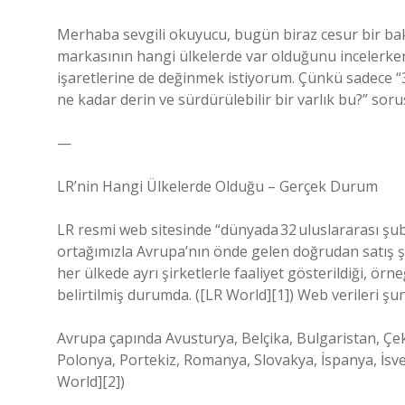
Merhaba sevgili okuyucu, bugün biraz cesur bir bakı
markasının hangi ülkelerde var olduğunu incelerken
işaretlerine de değinmek istiyorum. Çünkü sadece “
ne kadar derin ve sürdürülebilir bir varlık bu?” sor
—
LR’nin Hangi Ülkelerde Olduğu – Gerçek Durum
LR resmi web sitesinde “dünyada 32 uluslararası şub
ortağımızla Avrupa’nın önde gelen doğrudan satış şirk
her ülkede ayrı şirketlerle faaliyet gösterildiği, ö
belirtilmiş durumda. ([LR World][1]) Web verileri ş
Avrupa çapında Avusturya, Belçika, Bulgaristan, Çek
Polonya, Portekiz, Romanya, Slovakya, İspanya, İsveç, 
World][2])