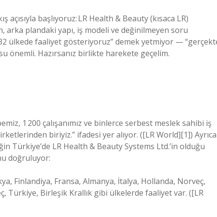
ş açısıyla başlıyoruz: LR Health & Beauty (kısaca LR)
, arka plandaki yapı, iş modeli ve değinilmeyen soru
32 ülkede faaliyet gösteriyoruz” demek yetmiyor — “gerçekt
usu önemli. Hazırsanız birlikte harekete geçelim.
emiz, 1 200 çalışanımız ve binlerce serbest meslek sahibi iş
etlerinden biriyiz.” ifadesi yer alıyor. ([LR World][1]) Ayrıca
rneğin Türkiye’de LR Health & Beauty Systems Ltd.’in olduğu
unu doğruluyor:
ya, Finlandiya, Fransa, Almanya, İtalya, Hollanda, Norveç,
Türkiye, Birleşik Krallık gibi ülkelerde faaliyet var. ([LR