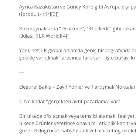
Ayrıca Kazakistan ve Güney Kore gibi Avrupa dışı pa
([produit-lr.fr][3])
Bazı kaynaklarda “28 ülkede”, “31 ülkede” gibi rakam
iddiası. ([LR World][4])
Yani, net: LR global anlamda geniş bir coğrafyada akti
şekilde var olmak” arasında fark var – işte burası kri
—
Eleştirel Bakış – Zayıf Yönler ve Tartışmalı Noktalar
1. Ne kadar “gerçekten aktif pazarlama” var?
Bir ülkede ofis açmak veya temsilci atamak, faaliyet
ülkede ürünler yeterince onaylı mı, etkinlik kanıtı 
göre LR doğrudan satış/multilevel marketing modeliy