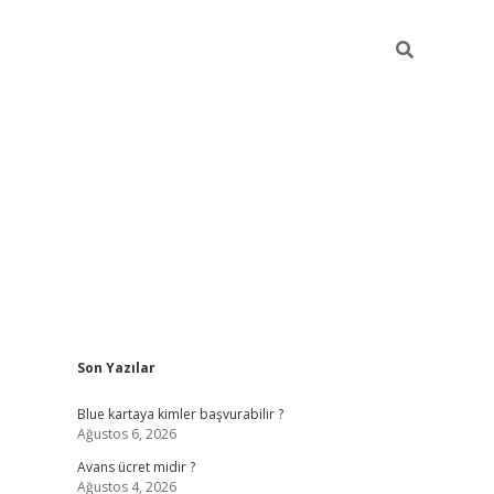
Sidebar
Son Yazılar
hiltonbet güncel
tulipbet giriş
Blue kartaya kimler başvurabilir ?
Ağustos 6, 2026
Avans ücret midir ?
Ağustos 4, 2026