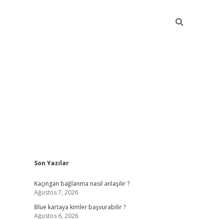
Sidebar
Son Yazılar
hiltonbet güncel
tulipbet giriş
Kaçıngan bağlanma nasıl anlaşılır ?
Ağustos 7, 2026
Blue kartaya kimler başvurabilir ?
Ağustos 6, 2026