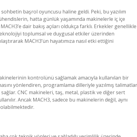
k sohbetin başrol oyuncusu haline geldi. Peki, bu yazılım
ühendislerin, hatta günlük yaşamında makinelerle iç içe
MACH3’e dair bakış açıları oldukça farklı. Erkekler genellikle
teknolojiyi toplumsal ve duygusal etkiler üzerinden
rşılaştırarak MACH3’ün hayatımıza nasıl etki ettiğini
akinelerinin kontrolünü sağlamak amacıyla kullanılan bir
masını yönlendiren, programlama dilleriyle yazılmış talimatlar
sağlar. CNC makineleri, taş, metal, plastik ve diğer sert
ullanılır. Ancak MACH3, sadece bu makinelerin değil, aynı
 olabilmektedir.
ha çok teknik yönleri ve sağladığı verimlilik üzerinde