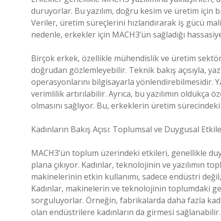
duruyorlar. Bu yazılım, doğru kesim ve üretim için b
Veriler, üretim süreçlerini hızlandırarak iş gücü mal
nedenle, erkekler için MACH3’ün sağladığı hassasiyet
Birçok erkek, özellikle mühendislik ve üretim sekt
doğrudan gözlemleyebilir. Teknik bakış açısıyla, ya
operasyonlarını bilgisayarla yönlendirebilmesidir. 
verimlilik artırılabilir. Ayrıca, bu yazılımın oldukça 
olmasını sağlıyor. Bu, erkeklerin üretim sürecindeki k
Kadınların Bakış Açısı: Toplumsal ve Duygusal Etkil
MACH3’ün toplum üzerindeki etkileri, genellikle duy
plana çıkıyor. Kadınlar, teknolojinin ve yazılımın topl
makinelerinin etkin kullanımı, sadece endüstri değil
Kadınlar, makinelerin ve teknolojinin toplumdaki gel
sorguluyorlar. Örneğin, fabrikalarda daha fazla ka
olan endüstrilere kadınların da girmesi sağlanabili