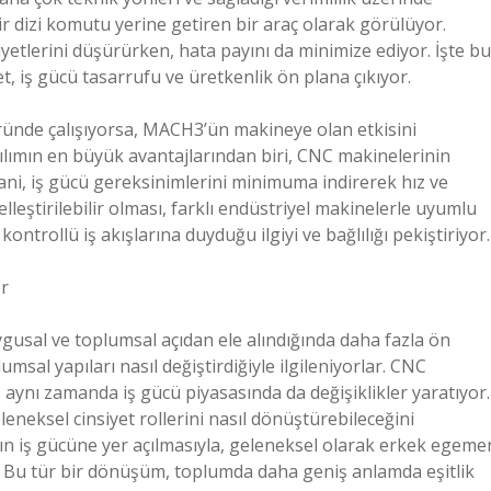
ir dizi komutu yerine getiren bir araç olarak görülüyor.
iyetlerini düşürürken, hata payını da minimize ediyor. İşte bu
, iş gücü tasarrufu ve üretkenlik ön plana çıkıyor.
öründe çalışıyorsa, MACH3’ün makineye olan etkisini
zılımın en büyük avantajlarından biri, CNC makinelerinin
Yani, iş gücü gereksinimlerini minimuma indirerek hız ve
özelleştirilebilir olması, farklı endüstriyel makinelerle uyumlu
ontrollü iş akışlarına duyduğu ilgiyi ve bağlılığı pekiştiriyor.
er
gusal ve toplumsal açıdan ele alındığında daha fazla ön
umsal yapıları nasıl değiştirdiğiyle ilgileniyorlar. CNC
, aynı zamanda iş gücü piyasasında da değişiklikler yaratıyor.
eneksel cinsiyet rollerini nasıl dönüştürebileceğini
dın iş gücüne yer açılmasıyla, geleneksel olarak erkek egeme
r. Bu tür bir dönüşüm, toplumda daha geniş anlamda eşitlik