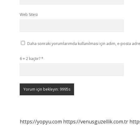
Web Sitesi
Daha sonraki yorumlarımda kullanılması için adım, e-posta adres
6 + 2 kaçtır?
*
https://yopyu.com
https://venusguzellik.com.tr
http