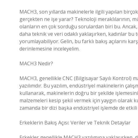
MACH3, son yıllarda makinelerle ilgili yapılan birço
gerçekten ne işe yarar? Teknoloji meraklılarının, m
olanların en çok sorduğu sorulardan biri bu. Ancak, 
daha teknik ve veri odaklı yaklaşırken, kadınlar bu 
yorumlayabiliyor. Gelin, bu farklı bakış açılarını ka
derinlemesine inceleyelim.
MACH3 Nedir?
MACH3, genellikle CNC (Bilgisayar Sayılı Kontrol) m
yazılımdır. Bu yazılım, endüstriyel makinelerin çalış
kullanarak, makinelerin doğru bir şekilde işlemesini 
malzemeleri kesip şekil vermek için yaygın olarak k
zamanda bir dizi başka endüstriyel işlemde de etkili
Erkeklerin Bakış Açısı: Veriler ve Teknik Detaylar
Erkekler genellikle MACH3 yazılımına yaklaşırken, da