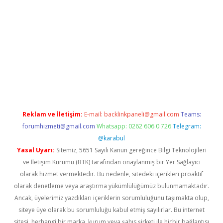
tonbet güncel
tulipbet giriş
Reklam ve İletişim:
E-mail:
backlinkpaneli@gmail.com
Teams:
forumhizmeti@gmail.com
Whatsapp: 0262 606 0 726
Telegram:
@karabul
Yasal Uyarı:
Sitemiz, 5651 Sayılı Kanun gereğince Bilgi Teknolojileri
ve İletişim Kurumu (BTK) tarafından onaylanmış bir Yer Sağlayıcı
olarak hizmet vermektedir. Bu nedenle, sitedeki içerikleri proaktif
olarak denetleme veya araştırma yükümlülüğümüz bulunmamaktadır.
Ancak, üyelerimiz yazdıkları içeriklerin sorumluluğunu taşımakta olup,
siteye üye olarak bu sorumluluğu kabul etmiş sayılırlar. Bu internet
sitesi, herhangi bir marka, kurum veya şahıs şirketi ile hiçbir bağlantısı