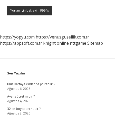
https://yopyu.com
https://venusguzellik.com.tr
https://appsoft.com.tr
knight online
nttgame
Sitemap
Sidebar
Son Yazılar
Blue kartaya kimler başvurabilir ?
Ağustos 6, 2026
Avans ücret midir ?
Ağustos 4, 2026
32 en boy oranı nedir ?
Ağustos 3, 2026