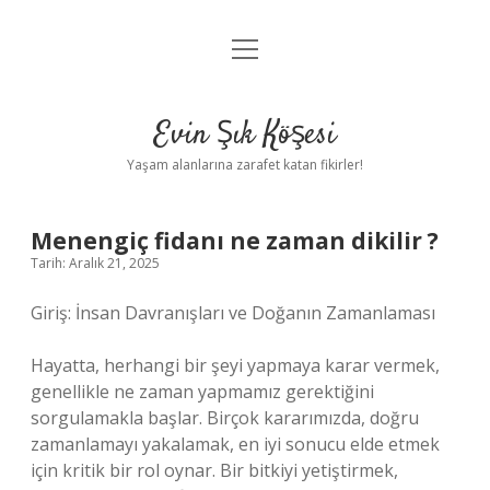
menüyü
Anasayfa
aç
Gizlilik Politikası
Evin Şık Köşesi
Yasal Uyarı
Yaşam alanlarına zarafet katan fikirler!
Hakkımızda
Menengiç fidanı ne zaman dikilir ?
Tarih: Aralık 21, 2025
Giriş: İnsan Davranışları ve Doğanın Zamanlaması
Hayatta, herhangi bir şeyi yapmaya karar vermek,
genellikle ne zaman yapmamız gerektiğini
sorgulamakla başlar. Birçok kararımızda, doğru
zamanlamayı yakalamak, en iyi sonucu elde etmek
için kritik bir rol oynar. Bir bitkiyi yetiştirmek,