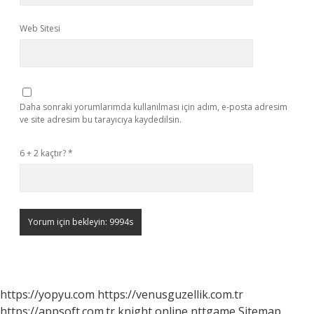
Web Sitesi
Daha sonraki yorumlarımda kullanılması için adım, e-posta adresim
ve site adresim bu tarayıcıya kaydedilsin.
6 + 2 kaçtır?
*
https://yopyu.com
https://venusguzellik.com.tr
https://appsoft.com.tr
knight online
nttgame
Sitemap