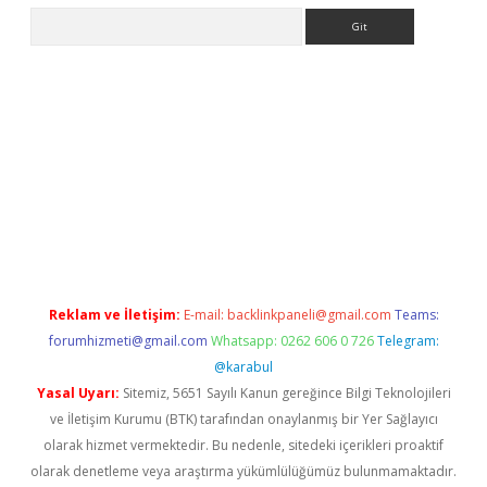
Arama
tonbet güncel
tulipbet giriş
Reklam ve İletişim:
E-mail:
backlinkpaneli@gmail.com
Teams:
forumhizmeti@gmail.com
Whatsapp: 0262 606 0 726
Telegram:
@karabul
Yasal Uyarı:
Sitemiz, 5651 Sayılı Kanun gereğince Bilgi Teknolojileri
ve İletişim Kurumu (BTK) tarafından onaylanmış bir Yer Sağlayıcı
olarak hizmet vermektedir. Bu nedenle, sitedeki içerikleri proaktif
olarak denetleme veya araştırma yükümlülüğümüz bulunmamaktadır.