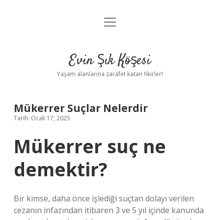
menüyü
Anasayfa
aç
Gizlilik Politikası
Evin Şık Köşesi
Yasal Uyarı
Yaşam alanlarına zarafet katan fikirler!
Hakkımızda
Mükerrer Suçlar Nelerdir
Tarih: Ocak 17, 2025
Mükerrer suç ne
demektir?
Bir kimse, daha önce işlediği suçtan dolayı verilen
cezanın infazından itibaren 3 ve 5 yıl içinde kanunda