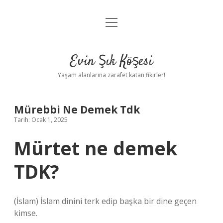
menüyü
Anasayfa
aç
Gizlilik Politikası
Evin Şık Köşesi
Yasal Uyarı
Yaşam alanlarına zarafet katan fikirler!
Hakkımızda
Mürebbi Ne Demek Tdk
Tarih: Ocak 1, 2025
Mürtet ne demek
TDK?
(İslam) İslam dinini terk edip başka bir dine geçen
kimse.