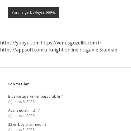
https://yopyu.com
https://venusguzellik.com.tr
https://appsoft.com.tr
knight online
nttgame
Sitemap
Sidebar
Son Yazılar
Blue kartaya kimler başvurabilir ?
Ağustos 6, 2026
Avans ücret midir ?
Ağustos 4, 2026
32 en boy oranı nedir ?
Ağustos 3, 2026