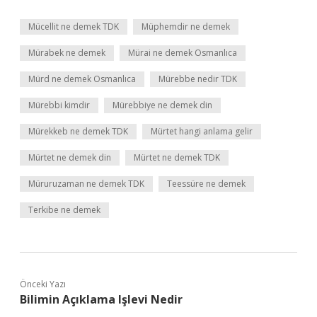
Mücellit ne demek TDK
Müphemdir ne demek
Mürabek ne demek
Mürai ne demek Osmanlıca
Mürd ne demek Osmanlıca
Mürebbe nedir TDK
Mürebbi kimdir
Mürebbiye ne demek din
Mürekkeb ne demek TDK
Mürtet hangi anlama gelir
Mürtet ne demek din
Mürtet ne demek TDK
Müruruzaman ne demek TDK
Teessüre ne demek
Terkibe ne demek
Önceki Yazı
Bilimin Açıklama Işlevi Nedir