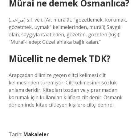
Mürai ne demek Osmanlıca?
(ﻣﺮﺍﻋﻰ) sıf. ve i. (Ar. murâ’āt, “gözetlemek, korumak,
gözetmek, uymak” kelimelerinden, murā’ī) Saygılı
olan, saygıyla itaat eden, gözeten, gözeten (kişi):
“Muraî-i edep: Güzel ahlaka bağlı kalan.”
Mücellit ne demek TDK?
Arapçadan dilimize geçen ciltçi kelimesi cilt
kelimesinden türemiştir. Cilt kelimesinin sözlük
anlamı deridir. Kitapları tozdan ve yıpranmadan
korumak için kullanılan kılıflara cilt denir. Osmanlı
döneminde kitap ciltleyen kişilere ciltçi denirdi.
Tarih:
Makaleler