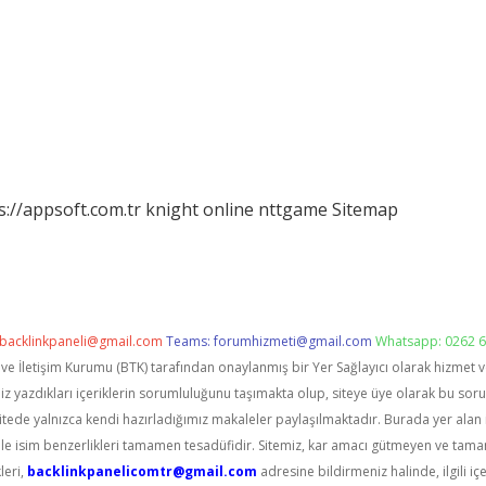
s://appsoft.com.tr
knight online
nttgame
Sitemap
backlinkpaneli@gmail.com
Teams:
forumhizmeti@gmail.com
Whatsapp: 0262 6
i ve İletişim Kurumu (BTK) tarafından onaylanmış bir Yer Sağlayıcı olarak hizmet 
zdıkları içeriklerin sorumluluğunu taşımakta olup, siteye üye olarak bu sorumlu
itede yalnızca kendi hazırladığımız makaleler paylaşılmaktadır. Burada yer alan 
le isim benzerlikleri tamamen tesadüfidir. Sitemiz, kar amacı gütmeyen ve tama
leri,
backlinkpanelicomtr@gmail.com
adresine bildirmeniz halinde, ilgili içe