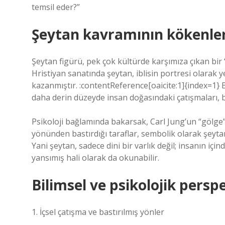
temsil eder?”
Şeytan kavramının kökenler
Şeytan figürü, pek çok kültürde karşımıza çıkan bir 
Hristiyan sanatında şeytan, iblisin portresi olarak y
kazanmıştır. :contentReference[oaicite:1]{index=1} 
daha derin düzeyde insan doğasındaki çatışmaları, bil
Psikoloji bağlamında bakarsak, Carl Jung’un “gölge” (
yönünden bastırdığı taraflar, sembolik olarak şeytanl
Yani şeytan, sadece dini bir varlık değil; insanın içi
yansımış hali olarak da okunabilir.
Bilimsel ve psikolojik perspe
1. İçsel çatışma ve bastırılmış yönler