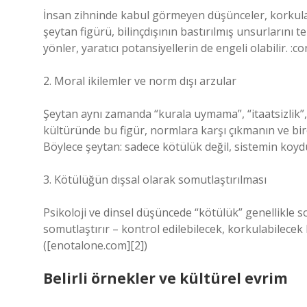
İnsan zihninde kabul görmeyen düşünceler, korkular 
şeytan figürü, bilinçdışının bastırılmış unsurlarını 
yönler, yaratıcı potansiyellerin de engeli olabilir. :
2. Moral ikilemler ve norm dışı arzular
Şeytan aynı zamanda “kurala uymama”, “itaatsizlik”, “i
kültüründe bu figür, normlara karşı çıkmanın ve bir
Böylece şeytan: sadece kötülük değil, sistemin koyd
3. Kötülüğün dışsal olarak somutlaştırılması
Psikoloji ve dinsel düşüncede “kötülük” genellikle 
somutlaştırır – kontrol edilebilecek, korkulabilecek b
([enotalone.com][2])
Belirli örnekler ve kültürel evrim