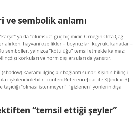
i ve sembolik anlamı
“karşıt” ya da “olumsuz” güç biçimidir. Örneğin Orta Çağ
er alırken, hayvanî özellikler – boynuzlar, kuyruk, kanatlar –
Bu semboller, yalnızca “kötülüğü” temsil etmekle kalmaz;
inçdışı korkuları ve norm dışı arzuları da yansıtır.
shadow) kavramı ilginç bir bağlantı sunar: Kişinin bilinçli
a ilişkilendirilebilir. :contentReference[oaicite:3]{index=3}
nde taşıdığı “olması istenmeyen”, “gizlenen” yönlerin dışa
ktiften “temsil ettiği şeyler”