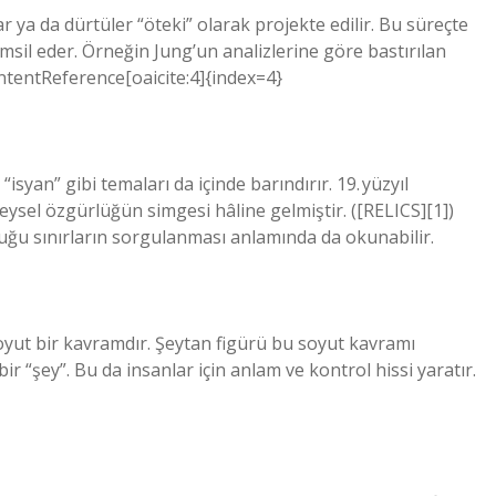
ya da dürtüler “öteki” olarak projekte edilir. Bu süreçte
temsil eder. Örneğin Jung’un analizlerine göre bastırılan
contentReference[oaicite:4]{index=4}
syan” gibi temaları da içinde barındırır. 19. yüzyıl
eysel özgürlüğün simgesi hâline gelmiştir. ([RELICS][1])
uğu sınırların sorgulanması anlamında da okunabilir.
soyut bir kavramdır. Şeytan figürü bu soyut kavramı
ir “şey”. Bu da insanlar için anlam ve kontrol hissi yaratır.