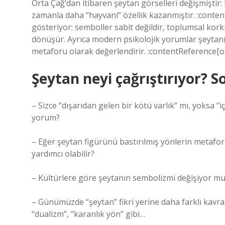
Orta Çağ’dan itibaren şeytan görselleri değişmiştir:
zamanla daha “hayvani” özellik kazanmıştır. :conte
gösteriyor: semboller sabit değildir, toplumsal korkul
dönüşür. Ayrıca modern psikolojik yorumlar şeytanı 
metaforu olarak değerlendirir. :contentReference[oa
Şeytan neyi çağrıştırıyor? S
– Sizce “dışarıdan gelen bir kötü varlık” mı, yoksa “
yorum?
– Eğer şeytan figürünü bastırılmış yönlerin metafo
yardımcı olabilir?
– Kültürlere göre şeytanın sembolizmi değişiyor mu? 
– Günümüzde “şeytan” fikri yerine daha farklı kavra
“dualizm”, “karanlık yön” gibi…