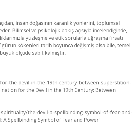
 açıdan, insan doğasının karanlık yönlerini, toplumsal
der. Bilimsel ve psikolojik bakış açısıyla incelendiğinde,
ıklarımızla yüzleşme ve etik sorularla uğraşma fırsatı
 figürün kökenleri tarih boyunca değişmiş olsa bile, temel
büyük ölçüde sabit kalmıştır.
on-for-the-devil-in-the-19th-century-between-superstition-
ation for the Devil in the 19th Century: Between
-spirituality/the-devil-a-spellbinding-symbol-of-fear-and-
 A Spellbinding Symbol of Fear and Power”