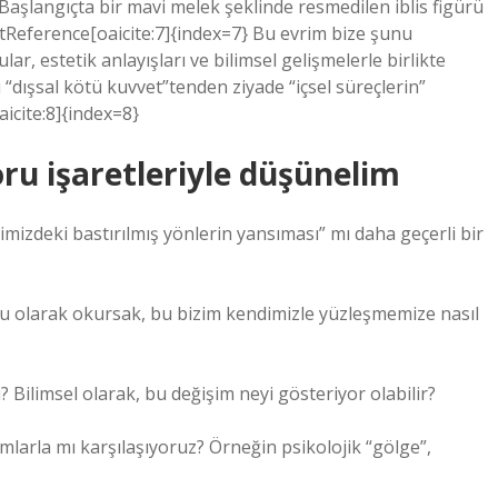
 Başlangıçta bir mavi melek şeklinde resmedilen iblis figürü
ntReference[oaicite:7]{index=7} Bu evrim bize şunu
ar, estetik anlayışları ve bilimsel gelişmelerle birlikte
“dışsal kötü kuvvet”tenden ziyade “içsel süreçlerin”
icite:8]{index=8}
oru işaretleriyle düşünelim
içimizdeki bastırılmış yönlerin yansıması” mı daha geçerli bir
ru olarak okursak, bu bizim kendimizle yüzleşmemize nasıl
Bilimsel olarak, bu değişim neyi gösteriyor olabilir?
mlarla mı karşılaşıyoruz? Örneğin psikolojik “gölge”,