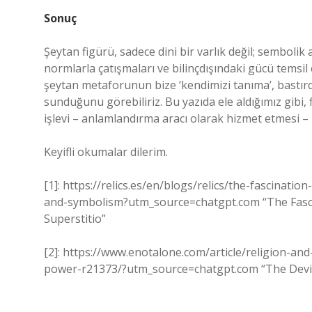
Sonuç
Şeytan figürü, sadece dini bir varlık değil; sembolik
normlarla çatışmaları ve bilinçdışındaki gücü temsil e
şeytan metaforunun bize ‘kendimizi tanıma’, bastırd
sunduğunu görebiliriz. Bu yazıda ele aldığımız gibi,
işlevi – anlamlandırma aracı olarak hizmet etmesi – 
Keyifli okumalar dilerim.
[1]: https://relics.es/en/blogs/relics/the-fascinati
and-symbolism?utm_source=chatgpt.com “The Fascin
Superstitio”
[2]: https://www.enotalone.com/article/religion-and
power-r21373/?utm_source=chatgpt.com “The Devil: