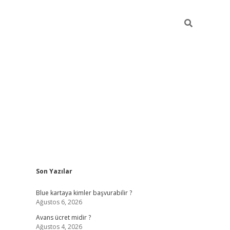
Sidebar
Son Yazılar
hiltonbet güncel
tulipbet giriş
Blue kartaya kimler başvurabilir ?
Ağustos 6, 2026
Avans ücret midir ?
Ağustos 4, 2026