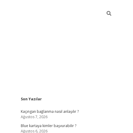
Sidebar
Son Yazılar
hiltonbet güncel
tulipbet giri
Kaçıngan bağlanma nasıl anlaşılır ?
Ağustos 7, 2026
Blue kartaya kimler başvurabilir ?
Ağustos 6, 2026