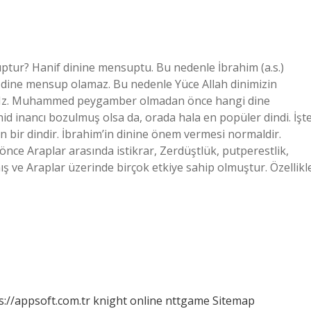
tur? Hanif dinine mensuptu. Bu nedenle İbrahim (a.s.)
 dine mensup olamaz. Bu nedenle Yüce Allah dinimizin
ir. Hz. Muhammed peygamber olmadan önce hangi dine
id inancı bozulmuş olsa da, orada hala en popüler dindi. İşt
 bir dindir. İbrahim’in dinine önem vermesi normaldir.
nce Araplar arasında istikrar, Zerdüştlük, putperestlik,
mış ve Araplar üzerinde birçok etkiye sahip olmuştur. Özellikl
s://appsoft.com.tr
knight online
nttgame
Sitemap