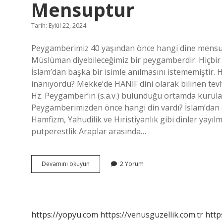
Mensuptur
Tarih: Eylül 22, 2024
Peygamberimiz 40 yaşından önce hangi dine mensup
Müslüman diyebileceğimiz bir peygamberdir. Hiçbir
İslam’dan başka bir isimle anılmasını istememişt
inanıyordu? Mekke’de HANİF dini olarak bilinen tevh
Hz. Peygamber’in (s.a.v.) bulunduğu ortamda kurulan
Peygamberimizden önce hangi din vardı? İslam’dan ö
Hamfizm, Yahudilik ve Hıristiyanlık gibi dinler yayıl
putperestlik Araplar arasında…
Hz
Devamını okuyun
2 Yorum
Muhammed
40
Yaşından
Önce
Hangi
https://yopyu.com
https://venusguzellik.com.tr
http
Dine