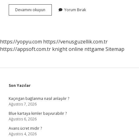
Bilgisayar
Devamını okuyun
Yorum Bırak
Programcısı
Devlette
Çalışabilir
Mi
https://yopyu.com
https://venusguzellik.com.tr
https://appsoft.com.tr
knight online
nttgame
Sitemap
Sidebar
Son Yazılar
Kaçıngan bağlanma nasıl anlaşılır ?
Ağustos 7, 2026
Blue kartaya kimler başvurabilir ?
Ağustos 6, 2026
Avans ücret midir ?
Ağustos 4, 2026