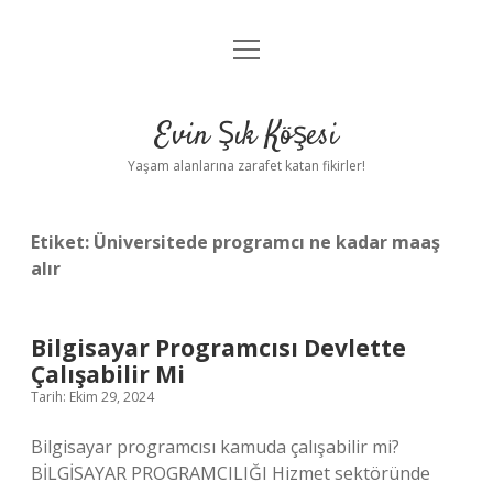
menüyü
Anasayfa
aç
Gizlilik Politikası
Evin Şık Köşesi
Yasal Uyarı
Yaşam alanlarına zarafet katan fikirler!
Hakkımızda
Etiket:
Üniversitede programcı ne kadar maaş
alır
Bilgisayar Programcısı Devlette
Çalışabilir Mi
Tarih: Ekim 29, 2024
Bilgisayar programcısı kamuda çalışabilir mi?
BİLGİSAYAR PROGRAMCILIĞI Hizmet sektöründe