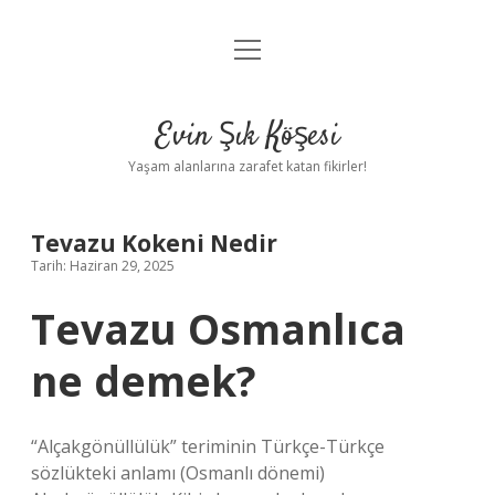
menüyü
Anasayfa
aç
Gizlilik Politikası
Evin Şık Köşesi
Yasal Uyarı
Yaşam alanlarına zarafet katan fikirler!
Hakkımızda
Tevazu Kokeni Nedir
Tarih: Haziran 29, 2025
Tevazu Osmanlıca
ne demek?
“Alçakgönüllülük” teriminin Türkçe-Türkçe
sözlükteki anlamı (Osmanlı dönemi)