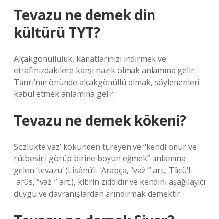
Tevazu ne demek din
kültürü TYT?
Alçakgönüllülük, kanatlarınızı indirmek ve
etrafınızdakilere karşı nazik olmak anlamına gelir.
Tanrı’nın önünde alçakgönüllü olmak, söylenenleri
kabul etmek anlamına gelir.
Tevazu ne demek kökeni?
Sözlükte vaz’ kökünden türeyen ve “kendi onur ve
rütbesini görüp birine boyun eğmek” anlamına
gelen ‘tevazu’ (Lisânü’l-ʿArapça, “vażʿ” art.; Tâcü’l-
ʿarûs, “vażʿ” art.), kibrin zıddıdır ve kendini aşağılayıcı
duygu ve davranışlardan arındırmak demektir.