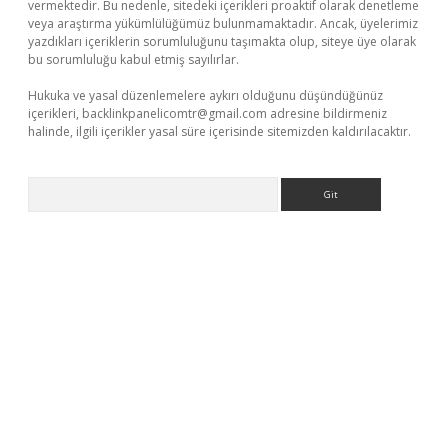
vermektedir. Bu nedenle, sitedeki içerikleri proaktif olarak denetleme
veya araştırma yükümlülüğümüz bulunmamaktadır. Ancak, üyelerimiz
yazdıkları içeriklerin sorumluluğunu taşımakta olup, siteye üye olarak
bu sorumluluğu kabul etmiş sayılırlar.
Hukuka ve yasal düzenlemelere aykırı olduğunu düşündüğünüz
içerikleri,
backlinkpanelicomtr@gmail.com
adresine bildirmeniz
halinde, ilgili içerikler yasal süre içerisinde sitemizden kaldırılacaktır.
Arama
nbet güncel
tulipbet giriş