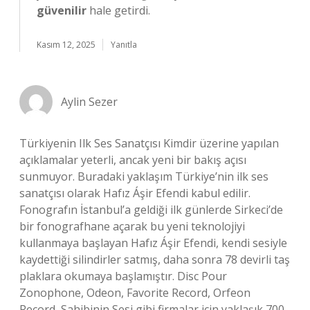
güvenilir
hale getirdi.
Kasım 12, 2025
Yanıtla
Aylin Sezer
Türkiyenin Ilk Ses Sanatçısı Kimdir üzerine yapılan
açıklamalar yeterli, ancak yeni bir bakış açısı
sunmuyor. Buradaki yaklaşım Türkiye’nin ilk ses
sanatçısı olarak Hafız Áşir Efendi kabul edilir.
Fonografın İstanbul’a geldiği ilk günlerde Sirkeci’de
bir fonografhane açarak bu yeni teknolojiyi
kullanmaya başlayan Hafız Áşir Efendi, kendi sesiyle
kaydettiği silindirler satmış, daha sonra 78 devirli taş
plaklara okumaya başlamıştır. Disc Pour
Zonophone, Odeon, Favorite Record, Orfeon
Record, Sahibinin Sesi gibi firmalar için yaklaşık 700