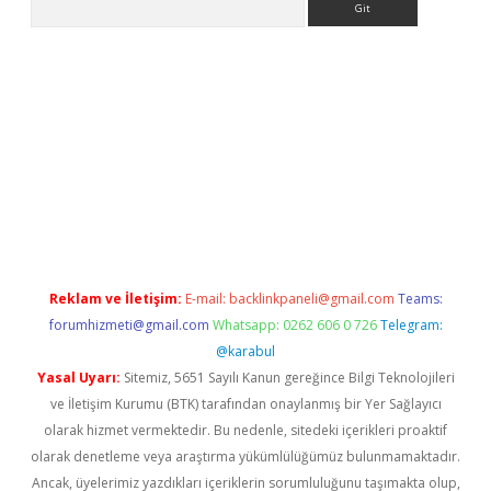
nbet güncel
tulipbet giriş
Reklam ve İletişim:
E-mail:
backlinkpaneli@gmail.com
Teams:
forumhizmeti@gmail.com
Whatsapp: 0262 606 0 726
Telegram:
@karabul
Yasal Uyarı:
Sitemiz, 5651 Sayılı Kanun gereğince Bilgi Teknolojileri
ve İletişim Kurumu (BTK) tarafından onaylanmış bir Yer Sağlayıcı
olarak hizmet vermektedir. Bu nedenle, sitedeki içerikleri proaktif
olarak denetleme veya araştırma yükümlülüğümüz bulunmamaktadır.
Ancak, üyelerimiz yazdıkları içeriklerin sorumluluğunu taşımakta olup,