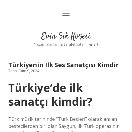
menüyü
Anasayfa
aç
Gizlilik Politikası
Evin Şık Köşesi
Yasal Uyarı
Yaşam alanlarına zarafet katan fikirler!
Hakkımızda
Türkiyenin Ilk Ses Sanatçısı Kimdir
Tarih: Ekim 9, 2024
Türkiye’de ilk
sanatçı kimdir?
Türk müzik tarihinde “Türk Beşleri” olarak anılan
bestecilerden biri olan Saygun, ilk Türk operasının