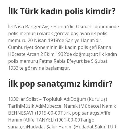
İlk Türk kadın polis kimdir?
İlk Nisa Ranger Ayşe Hanım’dır. Osmanlı döneminde
polis memuru olarak göreve başlayan ilk polis
memuru 20 Nisan 1918’de Saniye Hanım’dır.
Cumhuriyet döneminin ilk kadın polis şefi Fatma
Hüceste Arcan 2 Ekim 1932’de doğmuştur; ilk kadın
polis memuru Fatma Rabia Efeyurt ise 9 Şubat
1933’te görevine başlamıştır.
İlk pop sanatçımız kimdir?
1930’lar Solist – Topluluk AdıDoğum (Kuruluş)
TarihiMüzik AdıMübeccel Namık (Mübeccel Namık
BEHNESAVIİ)1915-00-00Türk pop sanatçısıAfife
Hanım (Afife TANYELİ)1901-00-00Tango
sanatçısıHudadat Şakir Hanım (Hudadat Şakir TUR