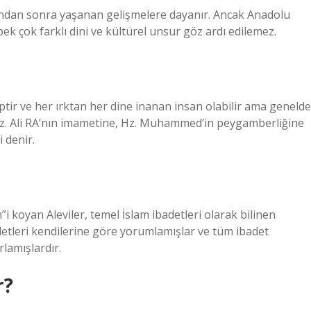
tından sonra yaşanan gelişmelere dayanır. Ancak Anadolu
ek çok farklı dini ve kültürel unsur göz ardı edilemez.
eptir ve her ırktan her dine inanan insan olabilir ama genelde
Hz. Ali RA’nın imametine, Hz. Muhammed’in peygamberliğine
i denir.
”i koyan Aleviler, temel İslam ibadetleri olarak bilinen
badetleri kendilerine göre yorumlamışlar ve tüm ibadet
lamışlardır.
r?