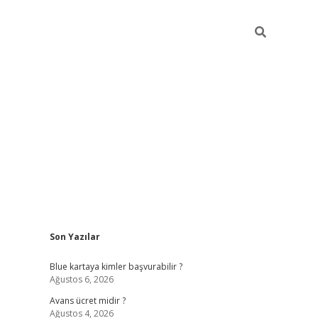
Sidebar
Son Yazılar
hiltonbet güncel
tulipbet giriş
Blue kartaya kimler başvurabilir ?
Ağustos 6, 2026
Avans ücret midir ?
Ağustos 4, 2026