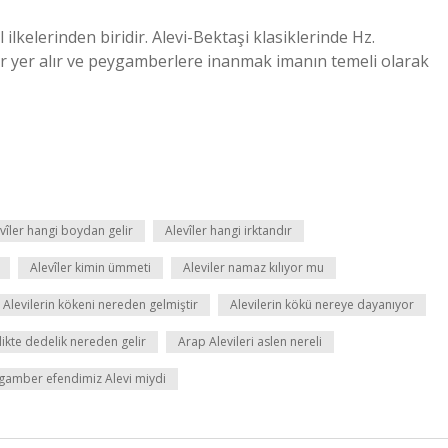
lkelerinden biridir. Alevi-Bektaşi klasiklerinde Hz.
 yer alır ve peygamberlere inanmak imanın temeli olarak
vîler hangi boydan gelir
Alevîler hangi irktandır
Alevîler kimin ümmeti
Aleviler namaz kılıyor mu
Alevilerin kökeni nereden gelmiştir
Alevilerin kökü nereye dayanıyor
likte dedelik nereden gelir
Arap Alevileri aslen nereli
gamber efendimiz Alevi miydi