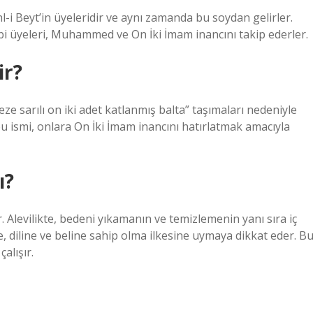
Ehl-i Beyt’in üyeleridir ve aynı zamanda bu soydan gelirler.
bi üyeleri, Muhammed ve On İki İmam inancını takip ederler.
ir?
ze sarılı on iki adet katlanmış balta” taşımaları nedeniyle
bu ismi, onlara On İki İmam inancını hatırlatmak amacıyla
ı?
. Alevilikte, bedeni yıkamanın ve temizlemenin yanı sıra iç
e, diline ve beline sahip olma ilkesine uymaya dikkat eder. B
çalışır.