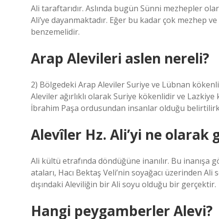
Ali taraftarıdır. Aslında bugün Sünni mezhepler olar
Ali’ye dayanmaktadır. Eğer bu kadar çok mezhep ve fır
benzemelidir.
Arap Alevileri aslen nereli?
2) Bölgedeki Arap Aleviler Suriye ve Lübnan kökenlidi
Aleviler ağırlıklı olarak Suriye kökenlidir ve Lazkiy
İbrahim Paşa ordusundan insanlar olduğu belirtilir
Alevîler Hz. Ali’yi ne olarak 
Ali kültü etrafında döndüğüne inanılır. Bu inanışa gör
ataları, Hacı Bektaş Veli’nin soyağacı üzerinden Al
dışındaki Aleviliğin bir Ali soyu olduğu bir gerçektir.
Hangi peygamberler Alevi?