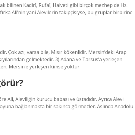
ak bilinen Kadirî, Rufaî, Halveti gibi birçok mezhep de Hz.
ka Ali’nin yani Alevilerin takipçisiyse, bu gruplar birbirine
r. Çok azı, varsa bile, Mısır kökenlidir. Mersin’deki Arap
e kıyılarından gelmektedir. 3) Adana ve Tarsus’a yerleşen
ken, Mersin’e yerleşen kimse yoktur.
görür?
e Ali, Aleviliğin kurucu babası ve üstadıdır. Ayrıca Alevi
i soyuna bağlanmakta bir sakınca görmezler. Aslında Anadolu