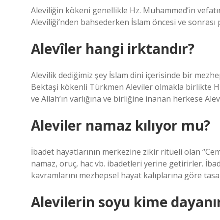
Aleviliğin kökeni genellikle Hz. Muhammed’in vefa
Aleviliği’nden bahsederken İslam öncesi ve sonrası p
Alevîler hangi irktandır?
Alevilik dediğimiz şey İslam dini içerisinde bir mezh
Bektaşi kökenli Türkmen Aleviler olmakla birlikte 
ve Allah’ın varlığına ve birliğine inanan herkese Alev
Aleviler namaz kılıyor mu?
İbadet hayatlarının merkezine zikir ritüeli olan “Cem
namaz, oruç, hac vb. ibadetleri yerine getirirler. İ
kavramlarını mezhepsel hayat kalıplarına göre tasar
Alevilerin soyu kime dayanı