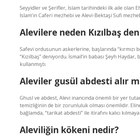
Seyyidler ve Şerifler, İslam tarihindeki ilk aile olan 
İslam’ın Caferi mezhebi ve Alevi-Bektaşi Sufi mezhe
Alevilere neden Kızılbaş den
Safevi ordusunun askerlerine, başlarında “kırmızı be
“Kızılbaş” deniyordu. İsmail’in babası Şeyh Haydar, 
kullanmıştı.
Aleviler gusül abdesti alır m
Ghusl ve abdest, Alevi inancında önemli bir yer tutar
temizliğinin de bir zorunluluk olması önemlidir. Elin
bağlamda, “tarikat abdesti” ile itirafını kalıcı kılmaya 
Aleviliğin kökeni nedir?