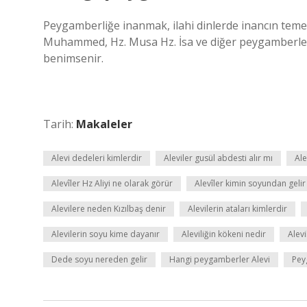
Peygamberliğe inanmak, ilahi dinlerde inancın temel i
Muhammed, Hz. Musa Hz. İsa ve diğer peygamberler
benimsenir.
Tarih:
Makaleler
Alevi dedeleri kimlerdir
Aleviler gusül abdesti alır mı
Ale
Alevîler Hz Aliyi ne olarak görür
Alevîler kimin soyundan gelir
Alevilere neden Kızılbaş denir
Alevilerin ataları kimlerdir
Alevilerin soyu kime dayanır
Aleviliğin kökeni nedir
Alevi
Dede soyu nereden gelir
Hangi peygamberler Alevi
Pey