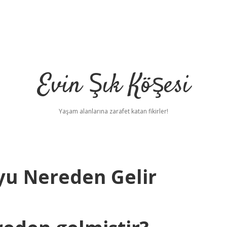
Evin Şık Köşesi
Yaşam alanlarına zarafet katan fikirler!
oyu Nereden Gelir