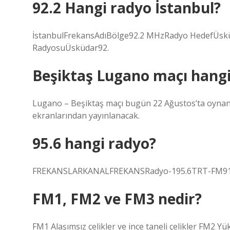
92.2 Hangi radyo İstanbul?
İstanbulFrekansAdıBölge92.2 MHzRadyo HedefÜs
RadyosuÜsküdar92.
Beşiktaş Lugano maçı hang
Lugano – Beşiktaş maçı bugün 22 Ağustos’ta oynana
ekranlarından yayınlanacak.
95.6 hangi radyo?
FREKANSLARKANALFREKANSRadyo-195.6TRT-FM91.
FM1, FM2 ve FM3 nedir?
FM1 Alaşımsız çelikler ve ince taneli çelikler FM2 Yük