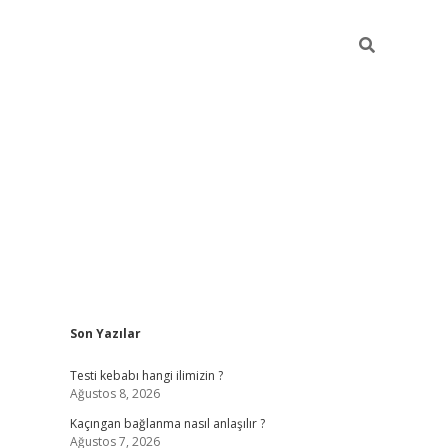
Sidebar
Son Yazılar
hiltonbet güncel
tulipbet giriş
Testi kebabı hangi ilimizin ?
Ağustos 8, 2026
Kaçıngan bağlanma nasıl anlaşılır ?
Ağustos 7, 2026