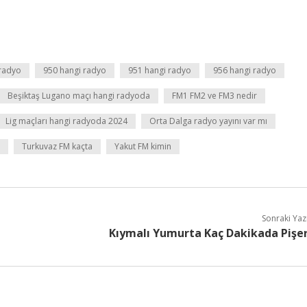
 radyo
950 hangi radyo
951 hangi radyo
956 hangi radyo
Beşiktaş Lugano maçı hangi radyoda
FM1 FM2 ve FM3 nedir
Lig maçları hangi radyoda 2024
Orta Dalga radyo yayını var mı
Turkuvaz FM kaçta
Yakut FM kimin
Sonraki Yaz
Kıymalı Yumurta Kaç Dakikada Pişe