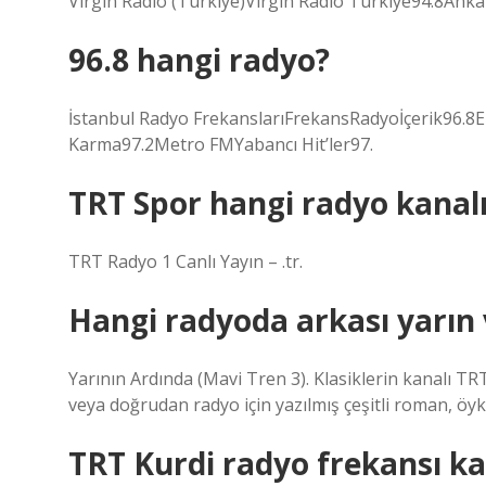
Virgin Radio (Türkiye)Virgin Radio Türkiye94.8An
96.8 hangi radyo?
İstanbul Radyo FrekanslarıFrekansRadyoİçerik96.
Karma97.2Metro FMYabancı Hit’ler97.
TRT Spor hangi radyo kanal
TRT Radyo 1 Canlı Yayın – .tr.
Hangi radyoda arkası yarın 
Yarının Ardında (Mavi Tren 3). Klasiklerin kanalı 
veya doğrudan radyo için yazılmış çeşitli roman, öyk
TRT Kurdi radyo frekansı ka