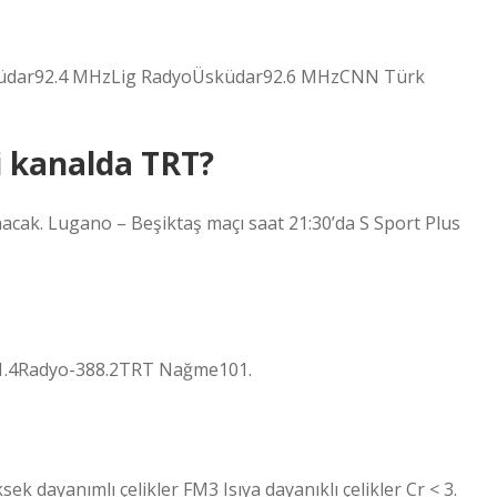
küdar92.4 MHzLig RadyoÜsküdar92.6 MHzCNN Türk
i kanalda TRT?
cak. Lugano – Beşiktaş maçı saat 21:30’da S Sport Plus
4Radyo-388.2TRT Nağme101.
sek dayanımlı çelikler FM3 Isıya dayanıklı çelikler Cr < 3.