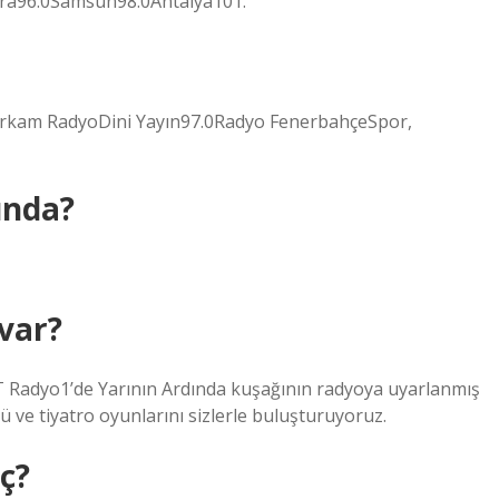
kara96.0Samsun98.0Antalya101.
8Erkam RadyoDini Yayın97.0Radyo FenerbahçeSpor,
ında?
var?
TRT Radyo1’de Yarının Ardında kuşağının radyoya uyarlanmış
ü ve tiyatro oyunlarını sizlerle buluşturuyoruz.
ç?