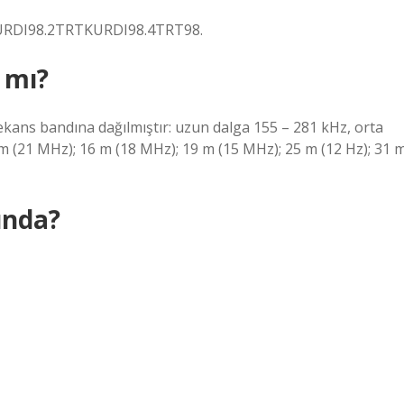
KURDI98.2TRTKURDI98.4TRT98.
 mı?
ekans bandına dağılmıştır: uzun dalga 155 – 281 kHz, orta
m (21 MHz); 16 m (18 MHz); 19 m (15 MHz); 25 m (12 Hz); 31 
ında?