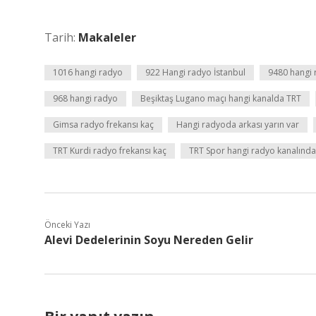
Tarih:
Makaleler
1016 hangi radyo
922 Hangi radyo İstanbul
9480 hangi
968 hangi radyo
Beşiktaş Lugano maçı hangi kanalda TRT
Gimsa radyo frekansı kaç
Hangi radyoda arkası yarın var
TRT Kurdi radyo frekansı kaç
TRT Spor hangi radyo kanalında
Önceki Yazı
Alevi Dedelerinin Soyu Nereden Gelir