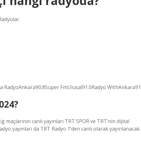
ı hangi radyoda?
adyolar.
msa RadyoAnkara90.8Süper FmUlusal91.0Radyo WithAnkara91
2024?
g maçlarının canlı yayınları TRT SPOR ve TRT’nin dijital
radyo yayınları da TRT Radyo 1’den canlı olarak yayınlanacak.